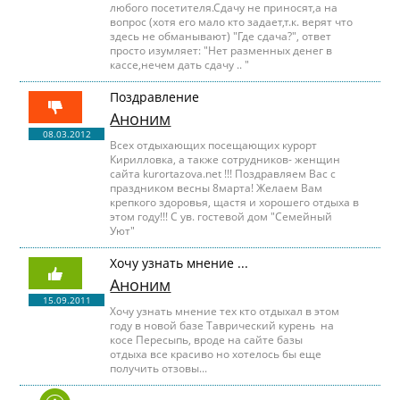
любого посетителя.Сдачу не приносят,а на
вопрос (хотя его мало кто задает,т.к. верят что
здесь не обманывают) "Где сдача?", ответ
просто изумляет: "Нет разменных денег в
кассе,нечем дать сдачу .. "
Поздравление
Аноним
08.03.2012
Всех отдыхающих посещающих курорт
Кирилловка, а также сотрудников- женщин
сайта kurortazova.net !!! Поздравляем Вас с
праздником весны 8марта! Желаем Вам
крепкого здоровья, щастя и хорошего отдыха в
этом году!!! C ув. гостевой дом "Семейный
Уют"
Хочу узнать мнение ...
Аноним
15.09.2011
Хочу узнать мнение тех кто отдыхал в этом
году в новой базе Таврический курень на
косе Пересыпь, вроде на сайте базы
отдыха все красиво но хотелось бы еще
получить отзовы...