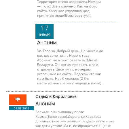
Территория отеля огорожена.Номера
— люкс! Всё включено! Как на фото
сайта. Хорошие управляющие,
приятные люди!Всем советую!!!
17
ЯНВАРЯ
Аноним
Ув. Гавана. Добрый день. Не можем до
вас дозвониться с Нового года.
Абонент не может ответить. Мы из
Беларуси. Оч. хотим приехать к вам
отдохнуть. Звоним по номерам,
указанным на сайте. Подскажите как
нам быть. Нас 6 человек (2 3-х
местных номера на 2 недели в июле).
Отдых в Кирилловке
Аноним
02.06.2012
Заехали в Кирилловку после
Крыма(Евпатория).Дорога до Харькова
длинная, поэтому решили разделить путь так
как дети устали .Да и возвращаться еще не