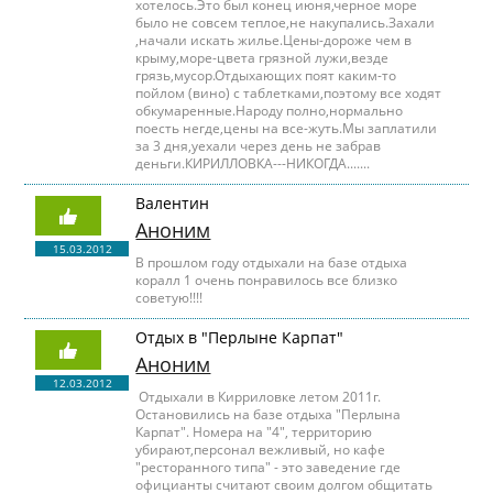
хотелось.Это был конец июня,черное море
было не совсем теплое,не накупались.Захали
,начали искать жилье.Цены-дороже чем в
крыму,море-цвета грязной лужи,везде
грязь,мусор.Отдыхающих поят каким-то
пойлом (вино) с таблетками,поэтому все ходят
обкумаренные.Народу полно,нормально
поесть негде,цены на все-жуть.Мы заплатили
за 3 дня,уехали через день не забрав
деньги.КИРИЛЛОВКА---НИКОГДА.......
Валентин
Аноним
15.03.2012
В прошлом году отдыхали на базе отдыха
коралл 1 очень понравилось все близко
советую!!!!
Отдых в "Перлыне Карпат"
Аноним
12.03.2012
Отдыхали в Кирриловке летом 2011г.
Остановились на базе отдыха "Перлына
Карпат". Номера на "4", территорию
убирают,персонал вежливый, но кафе
"ресторанного типа" - это заведение где
официанты считают своим долгом общитать