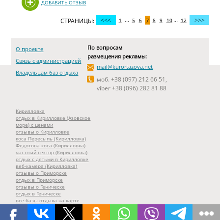
ДОБАВИТЬ ОТЗЫВ
...
...
СТРАНИЦЫ:
1
5
6
7
8
9
10
12
По вопросам
О проекте
размещения рекламы:
Связь с администрацией
mail@kurortazova.net
Владельцам баз отдыха
моб. +38 (097) 212 66 51,
viber +38 (096) 282 81 88
Кирилловка
отдых в Кирилловке (Азовское
море) с ценами
отзывы о Кирилловке
коса Пересыпь (Кирилловка)
Федотова коса (Кирилловка)
частный сектор (Кирилловка)
отдых с детьми в Кирилловке
веб-камера (Кирилловка)
отзывы о Приморске
отдых в Приморске
отзывы о Геническе
отдых в Геническе
все базы отдыха на карте
все веб-камеры курортов Азова