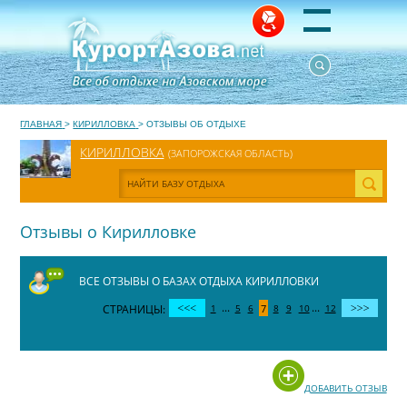
ГЛАВНАЯ
>
КИРИЛЛОВКА
>
ОТЗЫВЫ ОБ ОТДЫХЕ
КИРИЛЛОВКА
(ЗАПОРОЖСКАЯ ОБЛАСТЬ)
Отзывы о Кирилловке
ВСЕ ОТЗЫВЫ О БАЗАХ ОТДЫХА КИРИЛЛОВКИ
...
...
СТРАНИЦЫ:
1
5
6
7
8
9
10
12
ДОБАВИТЬ ОТЗЫВ