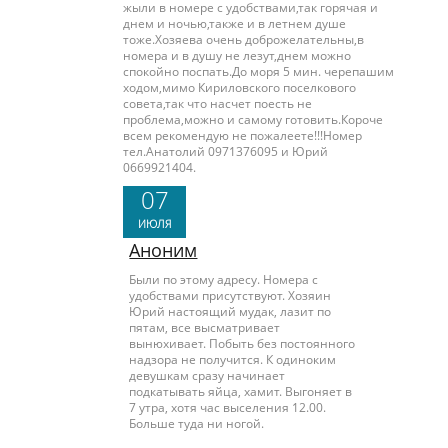
жыли в номере с удобствами,так горячая и
днем и ночью,также и в летнем душе
тоже.Хозяева очень доброжелательны,в
номера и в душу не лезут,днем можно
спокойно поспать.До моря 5 мин. черепашим
ходом,мимо Кириловского поселкового
совета,так что насчет поесть не
проблема,можно и самому готовить.Короче
всем рекомендую не пожалеете!!!Номер
тел.Анатолий 0971376095 и Юрий
0669921404.
07
ИЮЛЯ
Аноним
Были по этому адресу. Номера с
удобствами присутствуют. Хозяин
Юрий настоящий мудак, лазит по
пятам, все высматривает
вынюхивает. Побыть без постоянного
надзора не получится. К одиноким
девушкам сразу начинает
подкатывать яйца, хамит. Выгоняет в
7 утра, хотя час выселения 12.00.
Больше туда ни ногой.