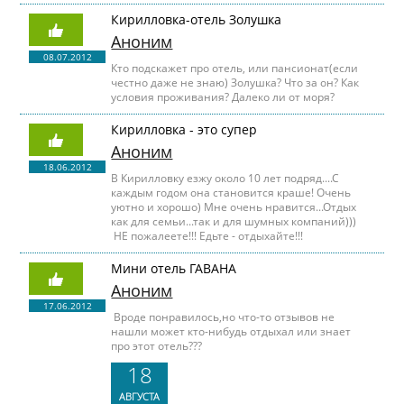
Кирилловка-отель Золушка
Аноним
08.07.2012
Кто подскажет про отель, или пансионат(если
честно даже не знаю) Золушка? Что за он? Как
условия проживания? Далеко ли от моря?
Кирилловка - это супер
Аноним
18.06.2012
В Кирилловку езжу около 10 лет подряд....С
каждым годом она становится краше! Очень
уютно и хорошо) Мне очень нравится...Отдых
как для семьи...так и для шумных компаний)))
НЕ пожалеете!!! Едьте - отдыхайте!!!
Мини отель ГАВАНА
Аноним
17.06.2012
Вроде понравилось,но что-то отзывов не
нашли может кто-нибудь отдыхал или знает
про этот отель???
18
АВГУСТА