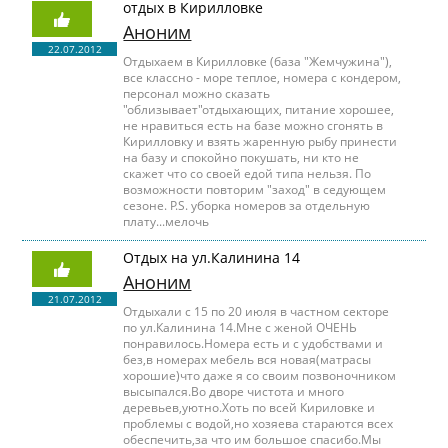
отдых в Кирилловке
Аноним
22.07.2012
Отдыхаем в Кирилловке (база "Жемчужина"),
все классно - море теплое, номера с кондером,
персонал можно сказать
"облизывает"отдыхающих, питание хорошее,
не нравиться есть на базе можно сгонять в
Кирилловку и взять жаренную рыбу принести
на базу и спокойно покушать, ни кто не
скажет что со своей едой типа нельзя. По
возможности повторим "заход" в седующем
сезоне. P.S. уборка номеров за отдельную
плату...мелочь
Отдых на ул.Калинина 14
Аноним
21.07.2012
Отдыхали с 15 по 20 июля в частном секторе
по ул.Калинина 14.Мне с женой ОЧЕНЬ
понравилось.Номера есть и с удобствами и
без,в номерах мебель вся новая(матрасы
хорошие)что даже я со своим позвоночником
высыпался.Во дворе чистота и много
деревьев,уютно.Хоть по всей Кириловке и
проблемы с водой,но хозяева стараются всех
обеспечить,за что им большое спасибо.Мы