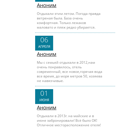
Аноним
Отдыхали этим летом. Погода правда
ветреная была. База очень
комфортная. Только лежаков
маловато и пляж редко убирается.
06
АПРЕЛЯ
Аноним
Мы с семьей отдыхали в 2012,нам
очень понравилось, отель
современный, все новое,горячая вода
все время, до моря метров 50, хозяева
не навязчивые.
01
ИЮНЯ
Аноним
Отдыхали в 2013г. на майские и в
июне забронировали! Всё было ОК!
Отличное месторасположение отеля!