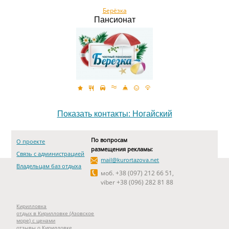
Берёзка
Пансионат
Показать контакты: Ногайский
По вопросам
О проекте
размещения рекламы:
Связь с администрацией
mail@kurortazova.net
Владельцам баз отдыха
моб. +38 (097) 212 66 51,
viber +38 (096) 282 81 88
Кирилловка
отдых в Кирилловке (Азовское
море) с ценами
отзывы о Кирилловке