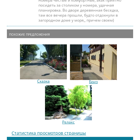
номера чистые и комфортные, акак приятно
посидеть за столиком у номера, удачная
планировка. Во дворе деревянная беседка,
там все вечера прошли, будто отдохнули в
загородном доме у моря,, причем своем)
ПОХОЖИЕ ПРЕДЛОЖЕНИЯ
Сказка
Бриз
Релакс
Статистика просмотров страницы