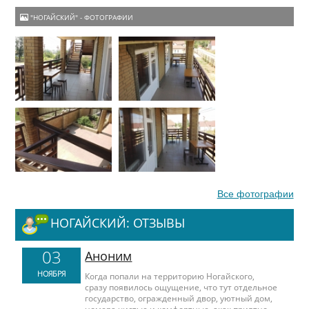
"НОГАЙСКИЙ" - ФОТОГРАФИИ
Все фотографии
НОГАЙСКИЙ: ОТЗЫВЫ
03
Аноним
НОЯБРЯ
Когда попали на территорию Ногайского,
сразу появилось ощущение, что тут отдельное
государство, огражденный двор, уютный дом,