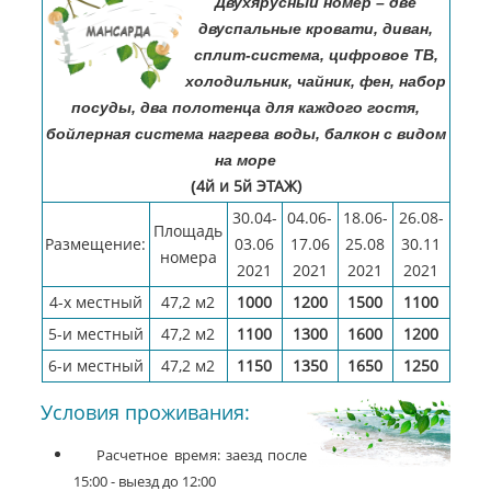
Двухярусный номер – две
двуспальные кровати, диван,
сплит-система, цифровое ТВ,
холодильник, чайник, фен, набор
посуды, два полотенца для каждого гостя,
бойлерная система нагрева воды, балкон с видом
на море
4й и 5й ЭТАЖ)
(
30.04-
04.06-
18.06-
26.08-
Площадь
Размещение:
03.06
17.06
25.08
30.11
номера
2021
2021
2021
2021
4-х местный
47,2 м2
1000
1200
1500
1100
5-и местный
47,2 м2
1100
1300
1600
1200
6-и местный
47,2 м2
1150
1350
1650
1250
Условия проживания:
Расчетное время: заезд после
15:00 - выезд до 12:00