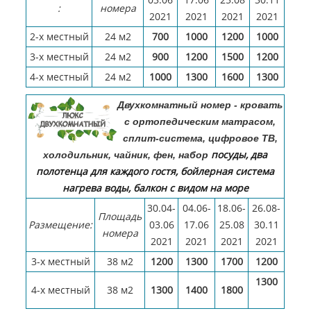
:
номера
2021
​2021
2021
2021
2-х местный
24 м2
700
1000
1200
1000
3-х местный
24 м2
900
1200
1500
1200
4-х местный
24 м2
1000
1300
1600
1300
Двухкомнатный номер - кровать
с ортопедическим матрасом,
сплит-система, цифровое ТВ,
посуды, два
холодильник, чайник, фен, набор
полотенца для каждого гостя, бойлерная система
нагрева воды, балкон с видом на море
30.04-
04.06-
18.06-
26.08-
Площадь
Размещение:
03.06
17.06
25.08
30.11
номера
2021
​2021
2021
2021
3-х местный
38 м2
1200
1300
1700
1200
1300
4-х местный
38 м2
1300
1400
1800