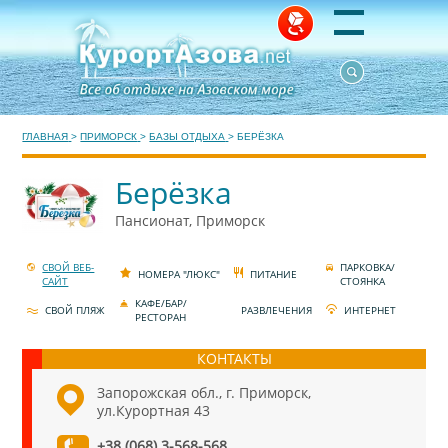
ГЛАВНАЯ
>
ПРИМОРСК
>
БАЗЫ ОТДЫХА
>
БЕРЁЗКА
Берёзка
Пансионат, Приморск
СВОЙ ВЕБ-
ПАРКОВКА/
НОМЕРА "ЛЮКС"
ПИТАНИЕ
САЙТ
СТОЯНКА
КАФЕ/БАР/
СВОЙ ПЛЯЖ
РАЗВЛЕЧЕНИЯ
ИНТЕРНЕТ
РЕСТОРАН
КОНТАКТЫ
Запорожская обл., г. Приморск,
ул.Курортная 43
+38 (068) 3-568-568,