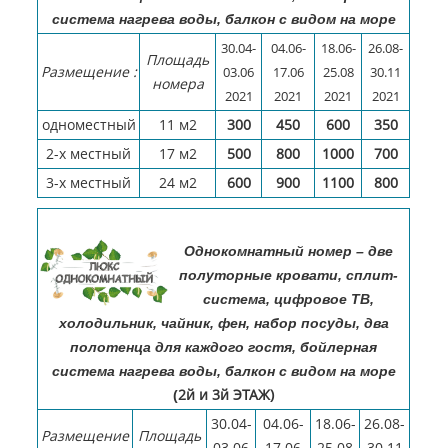
система нагрева воды, балкон с видом на море
30.04-
04.06-
18.06-
26.08-
Площадь
Размещение :
03.06
17.06
25.08
30.11
номера
2021
2021
2021
2021
одноместный
11 м2
300
450
600
350
2-х местный
17 м2
500
800
1000
700
3-х местный
24 м2
600
900
1100
800
Однокомнатный номер – две
полуторные кровати, сплит-
система, цифровое ТВ,
холодильник, чайник, фен, набор посуды, два
полотенца для каждого гостя, бойлерная
система нагрева воды, балкон с видом на море
2й и 3й ЭТАЖ)
(
30.04-
04.06-
18.06-
26.08-
Размещение
Площадь
03.06
17.06
25.08
30.11