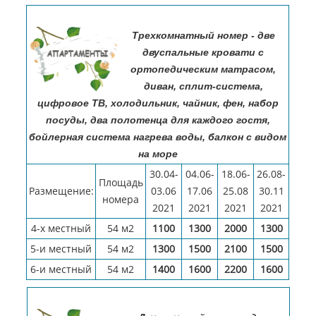
Трехкомнатный номер - две
двуспальные кровати с
ортопедическим матрасом,
диван, сплит-система,
цифровое ТВ, холодильник, чайник, фен, набор
посуды, два полотенца для каждого гостя,
бойлерная система нагрева воды, балкон с видом
на море
30.04-
04.06-
18.06-
26.08-
Площадь
Размещение:
03.06
17.06
25.08
30.11
номера
2021
2021
2021
2021
4-х местный
54 м2
1100
1300
2000
1300
5-и местный
54 м2
1300
1500
2100
1500
6-и местный
54 м2
1400
1600
2200
1600