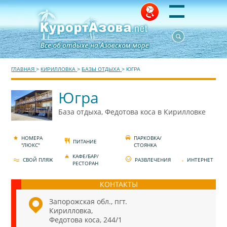
ГЛАВНАЯ
>
КИРИЛЛОВКА
>
БАЗЫ ОТДЫХА
>
ЮГРА
Югра
База отдыха, Федотова коса в Кирилловке
НОМЕРА
ПАРКОВКА/
ПИТАНИЕ
"ЛЮКС"
СТОЯНКА
КАФЕ/БАР/
СВОЙ ПЛЯЖ
РАЗВЛЕЧЕНИЯ
ИНТЕРНЕТ
РЕСТОРАН
КОНТАКТЫ
Запорожская обл., пгт.
Кирилловка,
Федотова коса, 244/1