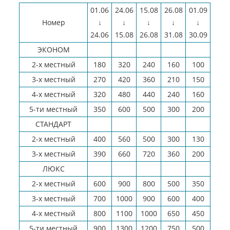
01.06
24.06
15.08
26.08
01.09
Номер
↓
↓
↓
↓
↓
24.06
15.08
26.08
31.08
30.09
ЭКОНОМ
2-х местный
180
320
240
160
100
3-х местный
270
420
360
210
150
4-х местный
320
480
440
240
160
5-ти местный
350
600
500
300
200
СТАНДАРТ
2-х местный
400
560
500
300
130
3-х местный
390
660
720
360
200
ЛЮКС
2-х местный
600
900
800
500
350
3-х местный
700
1000
900
600
400
4-х местный
800
1100
1000
650
450
5-ти местный
900
1300
1200
750
500