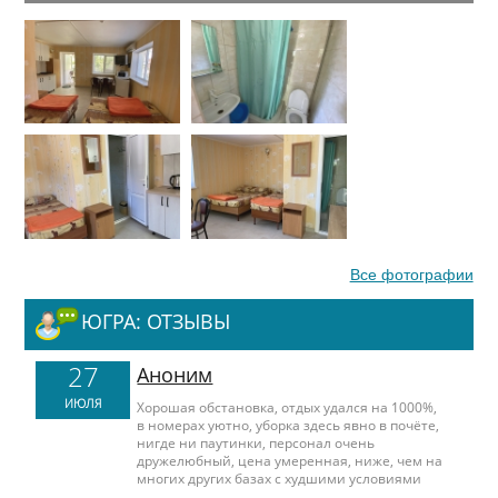
Все фотографии
ЮГРА: ОТЗЫВЫ
27
Аноним
ИЮЛЯ
Хорошая обстановка, отдых удался на 1000%,
в номерах уютно, уборка здесь явно в почёте,
нигде ни паутинки, персонал очень
дружелюбный, цена умеренная, ниже, чем на
многих других базах с худшими условиями