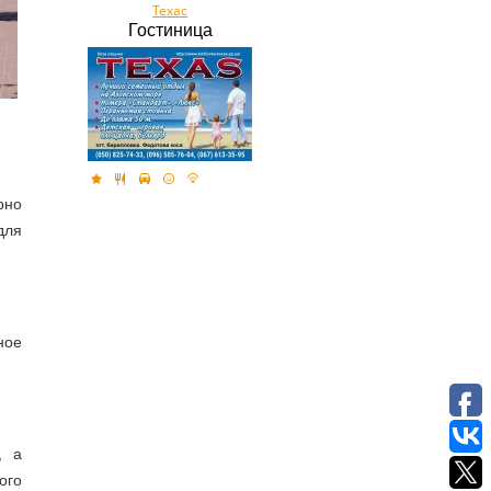
Техас
Гостиница
рно
для
ное
, а
ого