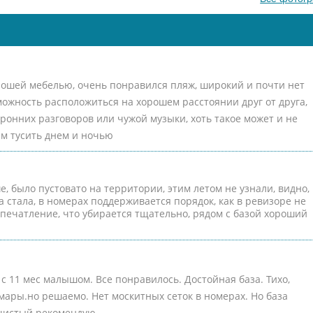
рошей мебелью, очень понравился пляж, широкий и почти нет
зможность расположиться на хорошем расстоянии друг от друга,
ронних разговоров или чужой музыки, хоть такое может и не
м тусить днем и ночью
е, было пустовато на территории, этим летом не узнали, видно,
а стала, в номерах поддерживается порядок, как в ревизоре не
печатление, что убирается тщательно, рядом с базой хороший
с 11 мес малышом. Все понравилось. Достойная база. Тихо,
мары.но решаемо. Нет москитных сеток в номерах. Но база
 чистый.рекомендую