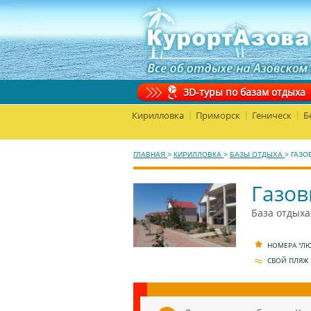
3D-туры по базам отдыха
Кирилловка
Приморск
Геническ
Б
|
|
|
ГЛАВНАЯ
>
КИРИЛЛОВКА
>
БАЗЫ ОТДЫХА
>
ГАЗО
Газов
База отдыха
НОМЕРА "Л
СВОЙ ПЛЯЖ