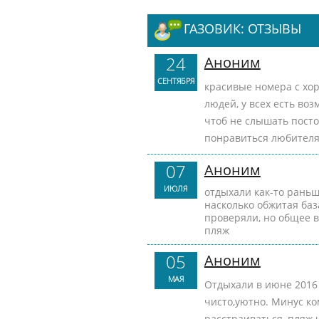
ГАЗОВИК: ОТЗЫВЫ
24
Аноним
СЕНТЯБРЯ
красивые номера с хо
людей, у всех есть во
чтоб не слышать посто
понравиться любителя
07
Аноним
ИЮЛЯ
отдыхали как-то раньш
насколько обжитая баз
проверяли, но общее в
пляж
05
Аноним
МАЯ
Отдыхали в июне 2016 
чисто,уютно. Минус ко
расстраиваться, пляж