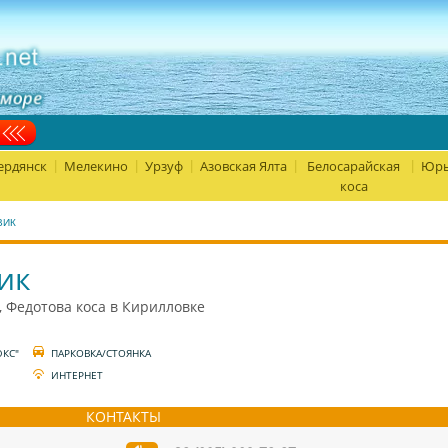
ердянск
Мелекино
Урзуф
Азовская Ялта
Белосарайская
Юрь
|
|
|
|
|
коса
ВИК
ик
, Федотова коса в Кирилловке
ЮКС"
ПАРКОВКА/СТОЯНКА
ИНТЕРНЕТ
КОНТАКТЫ