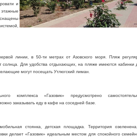
ровати и
 этажные
нащены
темой,
ервой линии, в 50-ти метрах от Азовского моря. Пляж регуля
т солнца. Для удобства отдыхающих, на пляже имеются кабинки 
желающие могут посещать Утлюгский лиман.
ьного комплекса «Газовик» предусмотрено самостоятель
ожно заказывать еду в кафе на соседней базе.
мобильная стоянка, детская площадка. Территория озеленена
овки делает «Газовик» идеальным местом для спокойного семейн