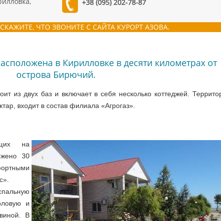
рилловка,
+38 (095) 202-78-87
СКАЖИТЕ, ЧТО ЗВОНИТЕ С САЙТА КУРОРТ АЗОВА.
расположена в Кирилловке в десяти километрах от
острова Бирючий.
ит из двух баз и включает в себя несколько коттеджей. Террито
тар, входит в состав филиала «Агрогаз».
ющих на
ожено 30
ортными
с».
спальную
оловую и
виной. В