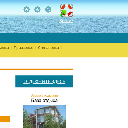
Войти?
евка
Приазовье
Степановка-1
|
|
ОТДОХНИТЕ ЗДЕСЬ
Вилла Людмила
База отдыха