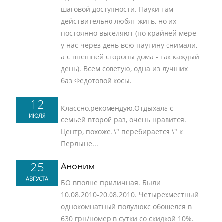
шаговой доступности. Пауки там
действительно любят жить, но их
постоянно выселяют (по крайней мере
у нас через день всю паутину снимали,
а с внешней стороны дома - так каждый
день). Всем советую, одна из лучших
баз Федотовой косы.
12
Классно,рекомендую.Отдыхала с
ИЮЛЯ
семьей второй раз, очень нравится.
Центр, похоже, \" перебирается \" к
Перлыне...
25
Аноним
АВГУСТА
БО вполне приличная. Были
10.08.2010-20.08.2010. Четырехместный
однокомнатный полулюкс обошелся в
630 грн/номер в сутки со скидкой 10%.