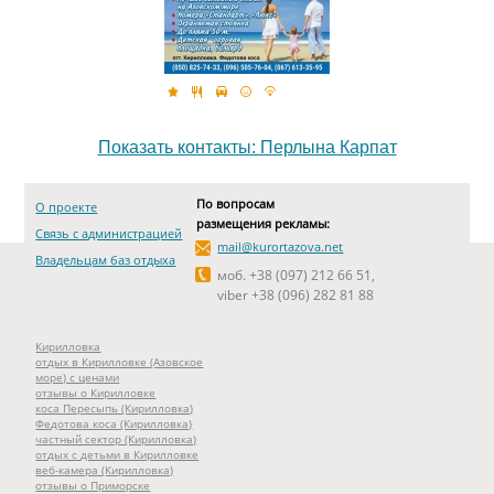
Показать контакты: Перлына Карпат
По вопросам
О проекте
размещения рекламы:
Связь с администрацией
mail@kurortazova.net
Владельцам баз отдыха
моб. +38 (097) 212 66 51,
viber +38 (096) 282 81 88
Кирилловка
отдых в Кирилловке (Азовское
море) с ценами
отзывы о Кирилловке
коса Пересыпь (Кирилловка)
Федотова коса (Кирилловка)
частный сектор (Кирилловка)
отдых с детьми в Кирилловке
веб-камера (Кирилловка)
отзывы о Приморске