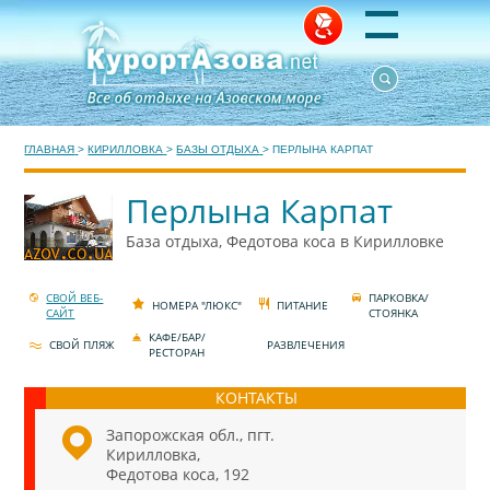
ГЛАВНАЯ
>
КИРИЛЛОВКА
>
БАЗЫ ОТДЫХА
>
ПЕРЛЫНА КАРПАТ
Перлына Карпат
База отдыха, Федотова коса в Кирилловке
СВОЙ ВЕБ-
ПАРКОВКА/
НОМЕРА "ЛЮКС"
ПИТАНИЕ
САЙТ
СТОЯНКА
КАФЕ/БАР/
СВОЙ ПЛЯЖ
РАЗВЛЕЧЕНИЯ
РЕСТОРАН
КОНТАКТЫ
Запорожская обл., пгт.
Кирилловка,
Федотова коса, 192