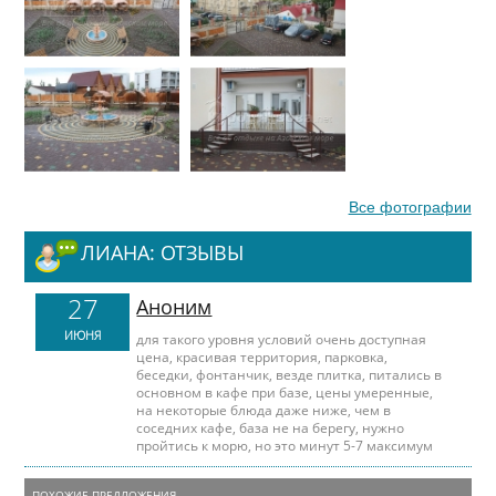
Все фотографии
ЛИАНА: ОТЗЫВЫ
27
Аноним
ИЮНЯ
для такого уровня условий очень доступная
цена, красивая территория, парковка,
беседки, фонтанчик, везде плитка, питались в
основном в кафе при базе, цены умеренные,
на некоторые блюда даже ниже, чем в
соседних кафе, база не на берегу, нужно
пройтись к морю, но это минут 5-7 максимум
ПОХОЖИЕ ПРЕДЛОЖЕНИЯ