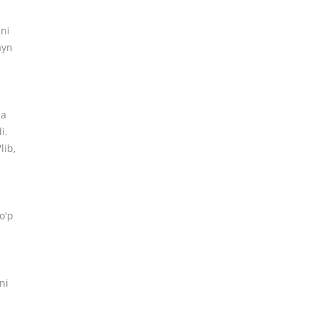
ini
ayn
ma
i.
lib,
o'p
ni