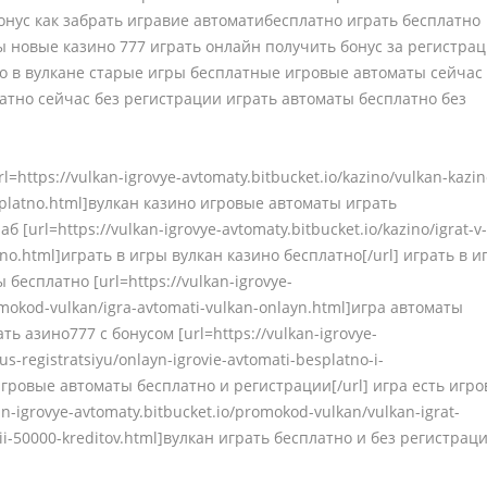
онус как забрать игравие автоматибесплатно играть бесплатно
ы новые казино 777 играть онлайн получить бонус за регистра
о в вулкане старые игры бесплатные игровые автоматы сейчас
атно сейчас без регистрации играть автоматы бесплатно без
l=https://vulkan-igrovye-avtomaty.bitbucket.io/kazino/vulkan-kazin
esplatno.html]вулкан казино игровые автоматы играть
б [url=https://vulkan-igrovye-avtomaty.bitbucket.io/kazino/igrat-v
atno.html]играть в игры вулкан казино бесплатно[/url] играть в и
бесплатно [url=https://vulkan-igrovye-
omokod-vulkan/igra-avtomati-vulkan-onlayn.html]игра автоматы
ть азино777 с бонусом [url=https://vulkan-igrovye-
us-registratsiyu/onlayn-igrovie-avtomati-besplatno-i-
 игровые автоматы бесплатно и регистрации[/url] игра есть игр
an-igrovye-avtomaty.bitbucket.io/promokod-vulkan/vulkan-igrat-
tsii-50000-kreditov.html]вулкан играть бесплатно и без регистрац