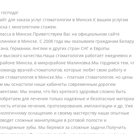
 господа!
айт для заказа услуг стоматологии в Минске.К вашим услугам
ска с многолетним стажем.
ласса в Минске.Приветствуем Вас на официальном сайте
клиники в Минске. С 2008 года мы оказываем гражданам Белару
тана, Германии, Англии и других стран СНГ и Европы
и высокого качества.Наша стоматология работает ежедневно и
 районе Минска, в микрорайоне Малиновка.Мы гордимся тем, ч
команду врачей-стоматологов, которые любят свою работу и
я стоматология в Минске.Мы – платная стоматология, но цены 
том мы оснастили наши кабинеты современным дорогим
ментами. Мы знаем, что без крепкого здоровья сложно быть
иобретаем для лечения только надежные и безопасные материа
ность итогам лечения, протезирования, имплантации и др. Уже
хнологичному оснащению и своему мастерству наши опытные
оводят сложные манипуляции в ротовой полости и
езнадежные зубы. Мы беремся за сложные задачи.Получить