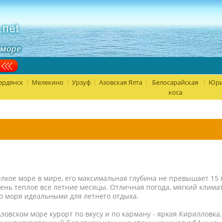
ердянск
Мелекино
Урзуф
Азовская Ялта
Белосарайская
Юрь
|
|
|
|
|
коса
елкое море в мире, его максимальная глубина не превышает 15 
ень теплое все летние месяцы. Отличная погода, мягкий клима
о моря идеальными для летнего отдыха.
зовском море курорт по вкусу и по карману - яркая Кирилловка,