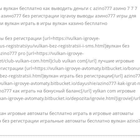
ы вулкан бесплатно как выводить деньги с azino777 азино 7 7 7
 азино777 без регистрации iqravoy выводы азино777 игры для
и вулкан играть в игры вулкан казино бесплатно
без регистрации [url=https://vulkan-igrovye-
us-registratsiyu/vulkan-bez-registratsii-i-sms.html]вулкан без
zino777 pro [url=https://vulkan-igrovye-
ibet/club-vulkan-com.html]club vulkan com[/url] лучшие игровые
истрации [url=https://vulkan-igrovye-avtomaty.bitbucket.io/bonu
t-bez-registratsii.html]вулкан играть без регистрации[/url] azino7
vulkan-igrovye-avtomaty.bitbucket.io/dayushie/azino777-kak-igrat-
no777 как играть на бонусный баланс[/url] vylkan com игровые
an-igrovye-avtomaty.bitbucket.io/depozita/igrovie.html]igrovie[/url
лкан игровые автоматы бесплатно играть в игровые автоматы
о без регистрации игральные автоматы бесплатно вулкан azino