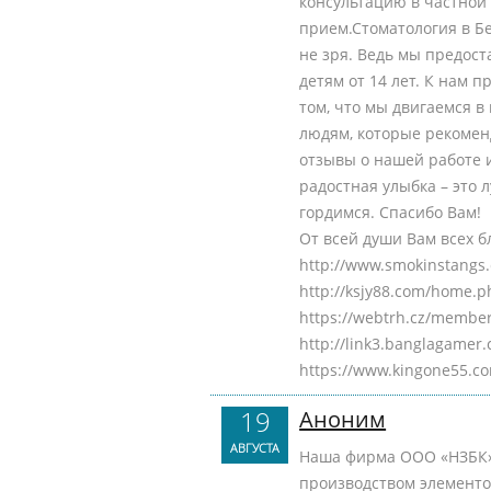
консультацию в частной
прием.Стоматология в Бе
не зря. Ведь мы предос
детям от 14 лет. К нам 
том, что мы двигаемся 
людям, которые рекомен
отзывы о нашей работе 
радостная улыбка – это 
гордимся. Спасибо Вам!
От всей души Вам всех б
http://www.smokinstang
http://ksjy88.com/home
https://webtrh.cz/membe
http://link3.banglagame
https://www.kingone55.c
19
Аноним
АВГУСТА
Наша фирма ООО «НЗБК» с
производством элементо