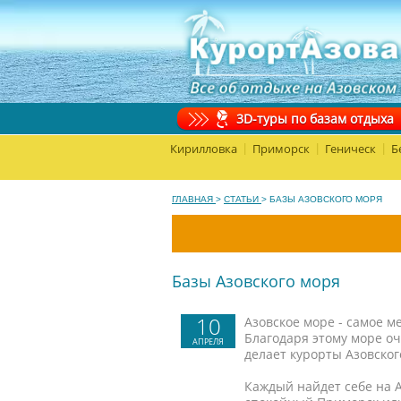
3D-туры по базам отдыха
Кирилловка
Приморск
Геническ
Б
|
|
|
ГЛАВНАЯ
>
СТАТЬИ
>
БАЗЫ АЗОВСКОГО МОРЯ
Базы Азовского моря
10
Азовское море - самое м
Благодаря этому море оч
АПРЕЛЯ
делает курорты Азовског
Каждый найдет себе на А