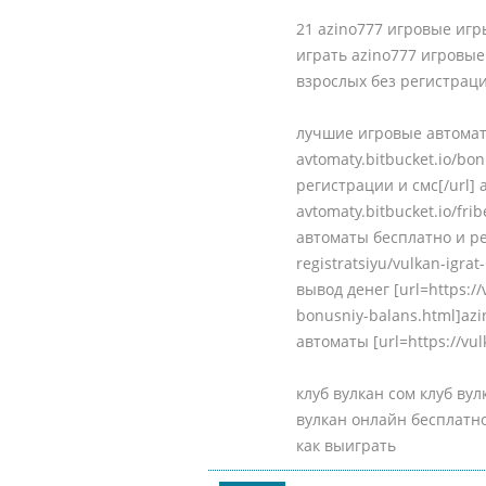
21 azino777 игровые игр
играть azino777 игровые
взрослых без регистраци
лучшие игровые автоматы 
avtomaty.bitbucket.io/bon
регистрации и смс[/url] a
avtomaty.bitbucket.io/fr
автоматы бесплатно и рег
registratsiyu/vulkan-igra
вывод денег [url=https://
bonusniy-balans.html]azi
автоматы [url=https://vulk
клуб вулкан сом клуб ву
вулкан онлайн бесплатн
как выиграть