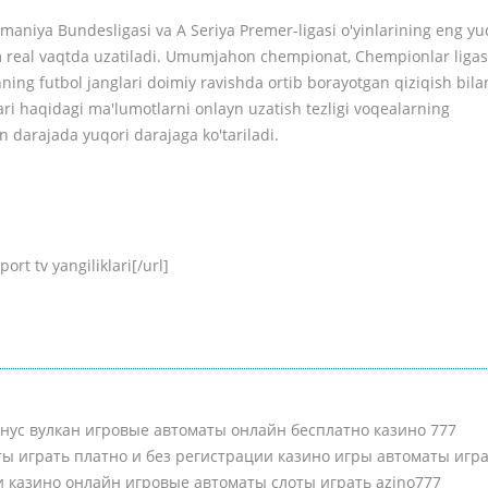
maniya Bundesligasi va A Seriya Premer-ligasi o'yinlarining eng yu
oim real vaqtda uzatiladi. Umumjahon chempionat, Chempionlar ligas
shning futbol janglari doimiy ravishda ortib borayotgan qiziqish bila
lari haqidagi ma'lumotlarni onlayn uzatish tezligi voqealarning
 darajada yuqori darajaga ko'tariladi.
ort tv yangiliklari[/url]
онус вулкан игровые автоматы онлайн бесплатно казино 777
ты играть платно и без регистрации казино игры автоматы игр
и казино онлайн игровые автоматы слоты играть azino777