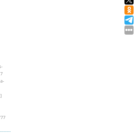
s-
77
na-
]
777