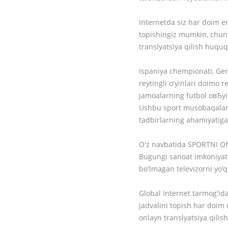
Internetda siz har doim en
topishingiz mumkin, chunk
translyatsiya qilish huquqi
Ispaniya chempionati, Ger
reytingli o'yinlari doimo 
jamoalarning futbol oвЂyi
Ushbu sport musobaqalarin
tadbirlarning ahamiyatiga
O'z navbatida SPORTNI 
Bugungi sanoat imkoniyatla
bo'lmagan televizorni yo'q
Global Internet tarmog'ida
jadvalini topish har doim
onlayn translyatsiya qilish