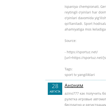
Ispaniya chempionati, Ger
reytingli o'yinlari har d
o'yinlari davomida yig'ili
qo'llaniladi. Sport hodisa
ahamiyatiga mos keladigan
Source:
- https://sportuz.net/
[url=https://sportuz.net/]sp
Tags:
sport tv yangiliklari
28
Аноним
АВГУСТА
azino777 как получить б
рулетка игровые автома
бесплатно и регистраци