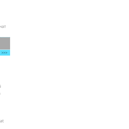
нат
i
a
at