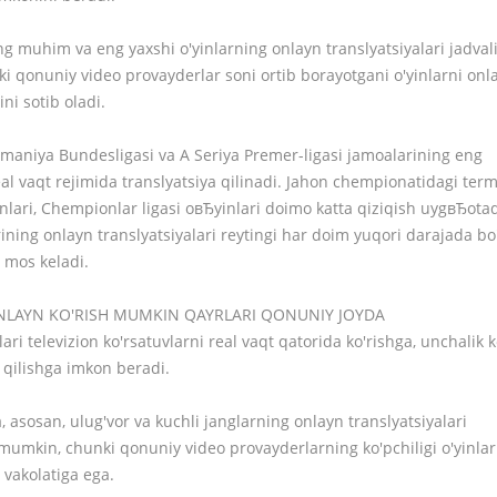
g muhim va eng yaxshi o'yinlarning onlayn translyatsiyalari jadval
i qonuniy video provayderlar soni ortib borayotgani o'yinlarni onl
ni sotib oladi.
maniya Bundesligasi va A Seriya Premer-ligasi jamoalarining eng
real vaqt rejimida translyatsiya qilinadi. Jahon chempionatidagi ter
nlari, Chempionlar ligasi oвЂyinlari doimo katta qiziqish uygвЂotad
ing onlayn translyatsiyalari reytingi har doim yuqori darajada bo'
 mos keladi.
ONLAYN KO'RISH MUMKIN QAYRLARI QONUNIY JOYDA
ri televizion ko'rsatuvlarni real vaqt qatorida ko'rishga, unchalik k
 qilishga imkon beradi.
, asosan, ulug'vor va kuchli janglarning onlayn translyatsiyalari
 mumkin, chunki qonuniy video provayderlarning ko'pchiligi o'yinlar
 vakolatiga ega.