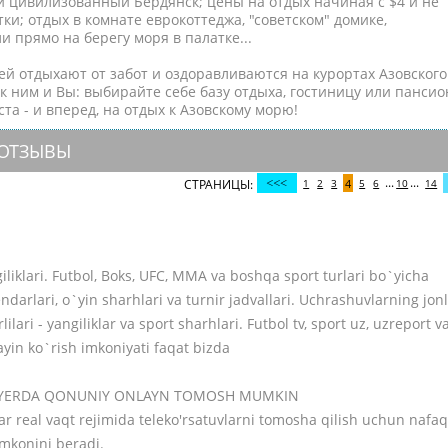
 цивилизованный Бердянск; цены на отдых начиная с $4 и не
тки; отдых в комнате еврокоттеджа, "советском" домике,
и прямо на берегу моря в палатке...
й отдыхают от забот и оздоравливаются на курортах Азовского
к ним и Вы: выбирайте себе базу отдыха, гостиницу или пансио
ста - и вперед, на отдых к Азовскому морю!
 ОТЗЫВЫ
...
...
СТРАНИЦЫ:
1
2
3
4
5
6
10
14
liklari. Futbol, Boks, UFC, MMA va boshqa sport turlari bo`yicha
darlari, o`yin sharhlari va turnir jadvallari. Uchrashuvlarning jonl
lilari - yangiliklar va sport sharhlari. Futbol tv, sport uz, uzreport v
ayin ko`rish imkoniyati faqat bizda
AYERDA QONUNIY ONLAYN TOMOSH MUMKIN
ar real vaqt rejimida teleko'rsatuvlarni tomosha qilish uchun nafaq
imkonini beradi.