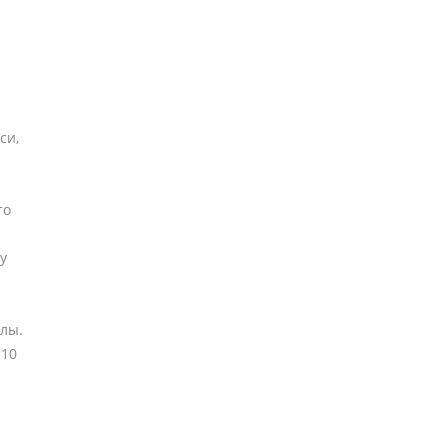
си,
то
у
лы.
 10