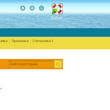
Войти?
евка
Приазовье
Степановка-1
|
|
м.
т