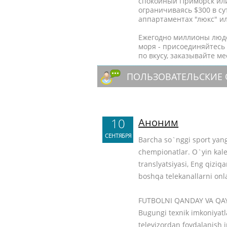
спокойный Приморск или
ограничиваясь $300 в су
аппартаментах "люкс" ил
Ежегодно миллионы люде
моря - присоединяйтесь 
по вкусу, заказывайте ме
ПОЛЬЗОВАТЕЛЬСКИЕ
10
Аноним
СЕНТЯБРЯ
Barcha so`nggi sport yangi
chempionatlar. O`yin kalen
translyatsiyasi, Eng qiziqar
boshqa telekanallarni onl
FUTBOLNI QANDAY VA Q
Bugungi texnik imkoniyatl
televizordan foydalanish 