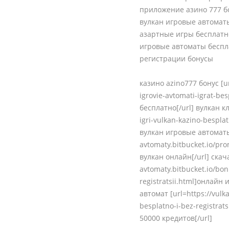
приложение азино 777 б
вулкан игровые автомат
азартные игры бесплатн
игровые автоматы беспл
регистрации бонусы
казино azino777 бонус [ur
igrovie-avtomati-igrat-b
бесплатно[/url] вулкан кла
igri-vulkan-kazino-bespl
вулкан игровые автоматы 
avtomaty.bitbucket.io/pr
вулкан онлайн[/url] скача
avtomaty.bitbucket.io/bon
registratsii.html]онлайн
автомат [url=https://vulk
besplatno-i-bez-registra
50000 кредитов[/url]