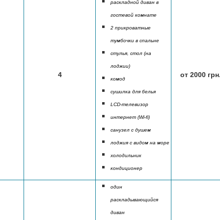
раскладной диван в
гостевой комнате
2 прикроватные
тумбочки в спальне
стулья, стол (на
лоджии)
4
от 2000 грн
комод
сушилка для белья
LCD-телевизор
интернет (Wi-fi)
санузел с душем
лоджия с видом на море
холодильник
кондиционер
один
раскладывающийся
диван