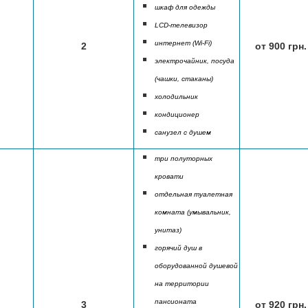
шкаф для одежды
LCD-телевизор
интернет (Wi-Fi)
2
от 900 грн.
электрочайник, посуда
(чашки, стаканы)
холодильник
кондиционер
санузел с душем
три полуторных
кровати
отдельная туалетная
комната (умывальник,
унитаз)
горячий душ в
оборудованной душевой
на территории
пансионата
3
от 920 грн.