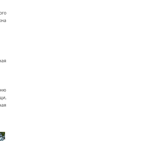
ого
жна
ная
еню
щи,
ная