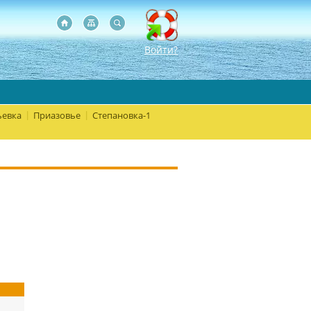
Войти?
евка
Приазовье
Степановка-1
|
|