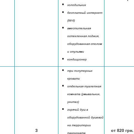
холодильник
бесплатный интернет
(Wi-fi)
вместительная
остекленная лоджия,
оборудованная столом
и стульями
кондиционер
три полуторных
кровати
отдельная туалетная
комната (умывальник,
унитаз)
горячий душ в
оборудованной душевой
на территории
3
от 820 грн.
пансионата