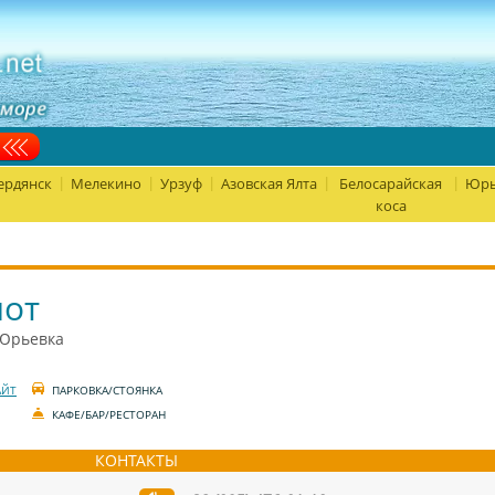
ердянск
Мелекино
Урзуф
Азовская Ялта
Белосарайская
Юрь
|
|
|
|
|
коса
иот
 Юрьевка
АЙТ
ПАРКОВКА/СТОЯНКА
КАФЕ/БАР/РЕСТОРАН
КОНТАКТЫ