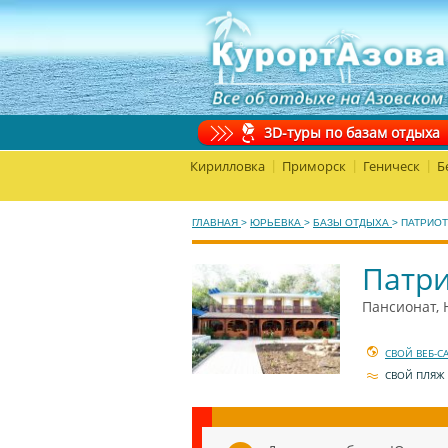
3D-туры по базам отдыха
Кирилловка
Приморск
Геническ
Б
|
|
|
ГЛАВНАЯ
>
ЮРЬЕВКА
>
БАЗЫ ОТДЫХА
>
ПАТРИОТ
Патр
Пансионат,
СВОЙ ВЕБ-С
СВОЙ ПЛЯЖ