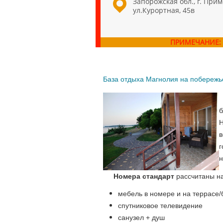
Запорожская обл., г. Прим
ул.Курортная, 45в
ПРИМЕЧАНИЕ:
База отдыха Магнолия на побереж
б
в
н
Номера стандарт
рассчитаны на
мебель в номере и на террасе/
спутниковое телевидение
санузел + душ