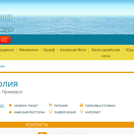
ердянск
Мелекино
Урзуф
Азовская Ялта
Белосарайская
Юрь
|
|
|
|
|
коса
ЛИЯ
олия
, Приморск
АЙТ
НОМЕРА "ЛЮКС"
ПИТАНИЕ
ПАРКОВКА/СТОЯНКА
КАФЕ/БАР/РЕСТОРАН
РАЗВЛЕЧЕНИЯ
ИНТЕРНЕТ
КОНТАКТЫ