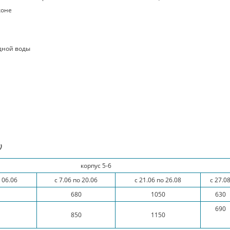
коне
дной воды
)
корпус 5-6
 06.06
с 7.06 по 20.06
с 21.06 по 26.08
с 27.0
680
1050
630
690
850
1150