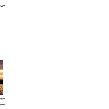
нду
ипу
для