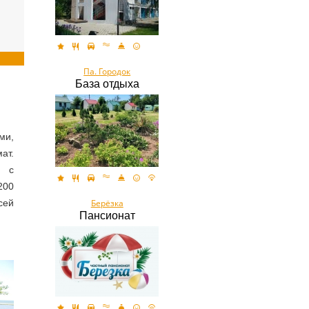
Па. Городок
База отдыха
ми,
ат.
и с
200
сей
Берёзка
Пансионат