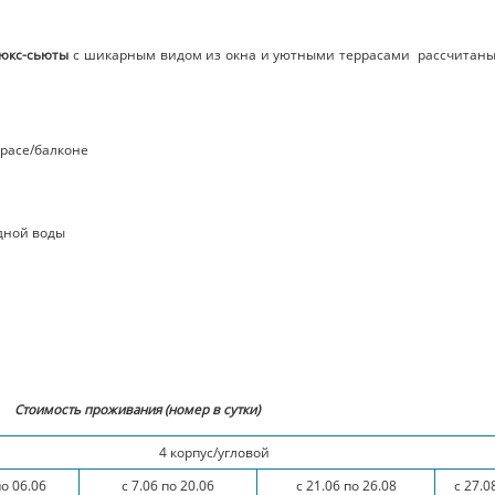
люкс-сьюты
с шикарным видом из окна и уютными террасами рассчитаны
ррасе/балконе
дной воды
Стоимость проживания (номер в сутки)
4 корпус/угловой
по 06.06
с 7.06 по 20.06
с 21.06 по 26.08
с 27.0