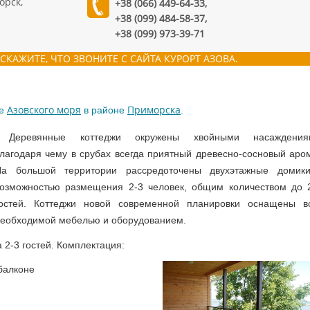
орск,
+38 (066) 449-64-33,
+38 (099) 484-58-37,
+38 (099) 973-39-71
СКАЖИТЕ, ЧТО ЗВОНИТЕ С САЙТА КУРОРТ АЗОВА.
Азовского моря
Приморска
ье
в районе
.
Деревянные коттеджи окружены хвойными насаждения
лагодаря чему в срубах всегда приятный древесно-сосновый аром
На большой территории рассредоточены двухэтажные домик
озможностью размещения 2-3 человек, общим количеством до 
гостей. Коттеджи новой современной планировки оснащены в
еобходимой мебелью и оборудованием.
 2-3 гостей. Комплектация:
балконе