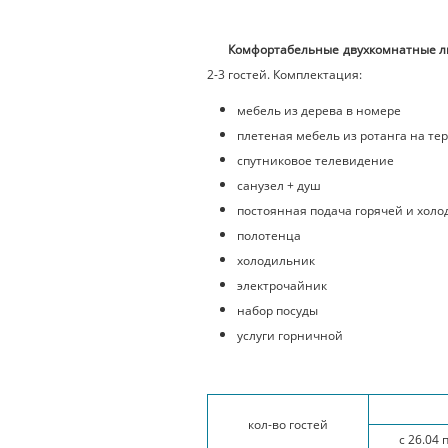
Комфортабельные двухкомнатные 
2-3 гостей. Комплектация:
мебель из дерева в номере
плетеная мебель из ротанга на те
спутниковое телевидение
санузел + душ
постоянная подача горячей и холо
полотенца
холодильник
электрочайник
набор посуды
услуги горничной
кол-во гостей
с 26.04 