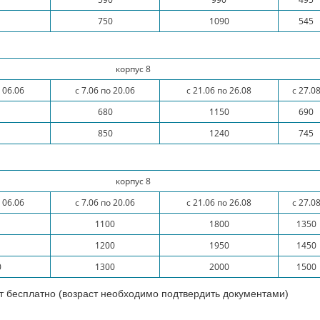
750
1090
545
корпус 8
 06.06
с 7.06 по 20.06
с 21.06 по 26.08
с 27.0
680
1150
690
850
1240
745
корпус 8
 06.06
с 7.06 по 20.06
с 21.06 по 26.08
с 27.0
1100
1800
1350
1200
1950
1450
0
1300
2000
1500
т бесплатно (возраст необходимо подтвердить документами)