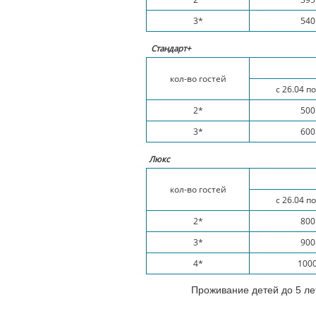
3*
540
Стандарт+
кол-во гостей
с 26.04 по
2*
500
3*
600
Люкс
кол-во гостей
с 26.04 по
2*
800
3*
900
4*
100
Проживание детей до 5 ле