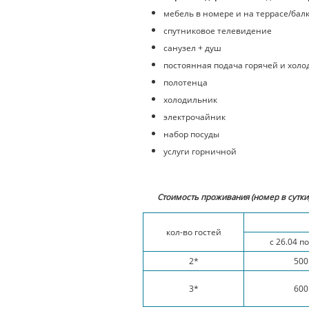
мебель в номере и на террасе/бал
спутниковое телевидение
санузел + душ
постоянная подача горячей и холо
полотенца
холодильник
электрочайник
набор посуды
услуги горничной
Стоимость проживания (номер в сутки
кол-во гостей
с 26.04 по
2*
500
3*
600