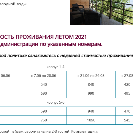
холодной воды
ОСТЬ ПРОЖИВАНИЯ ЛЕТОМ 2021
 администрации по указанным номерам.
ой политике ознакомьтесь с недавней стоимостью проживания
корпус 1-4
 06.06
с 7.06 по 20.06
с 21.06 по 26.08
с 27.0
540
840
420
690
990
495
корпус 5-6
590
940
470
750
1090
545
рской пейзаж рассчитаны на 2-3 гостей. Комплектация: