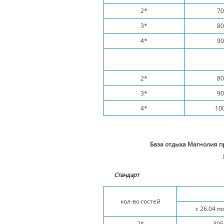
2*
70
3*
80
4*
90
2*
80
3*
90
4*
10
База отдыха Магнолия п
Стандарт
кол-во гостей
с 26.04 по
2*
395