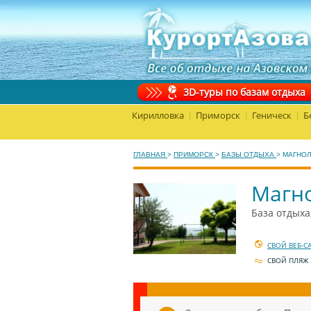
3D-туры по базам отдыха
Кирилловка
Приморск
Геническ
Б
|
|
|
ГЛАВНАЯ
>
ПРИМОРСК
>
БАЗЫ ОТДЫХА
>
МАГНО
Магн
База отдыха
СВОЙ ВЕБ-С
СВОЙ ПЛЯЖ