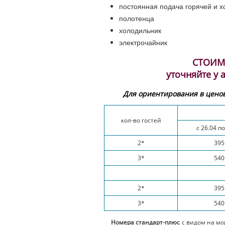
постоянная подача горячей и 
полотенца
холодильник
электрочайник
СТОИМ
уточняйте у
Для ориентирования в ценов
кол-во гостей
с 26.04 по
2*
395
3*
540
2*
395
3*
540
Номера стандарт-плюс
с видом на мо