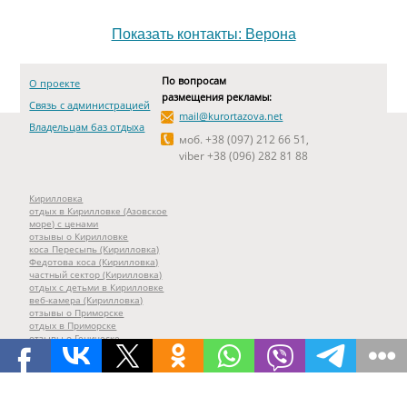
Показать контакты: Верона
По вопросам
О проекте
размещения рекламы:
Связь с администрацией
mail@kurortazova.net
Владельцам баз отдыха
моб. +38 (097) 212 66 51,
viber +38 (096) 282 81 88
Кирилловка
отдых в Кирилловке (Азовское
море) с ценами
отзывы о Кирилловке
коса Пересыпь (Кирилловка)
Федотова коса (Кирилловка)
частный сектор (Кирилловка)
отдых с детьми в Кирилловке
веб-камера (Кирилловка)
отзывы о Приморске
отдых в Приморске
отзывы о Геническе
отдых в Геническе
все базы отдыха на карте
все веб-камеры курортов Азова