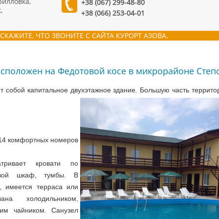
рилловка,
+38 (067) 299-48-80
,
+38 (066) 253-04-01
СКАЖИТЕ, ЧТО ЗВОНИТЕ С САЙТА КУРОРТ АЗОВА.
асположен на Федотовой косе в микрорайоне Степо
т собой капитальное двухэтажное здание. Большую часть террито
14 комфортных номеров
атривает кровати по
евой шкаф, тумбы. В
, имеется терраса или
ана холодильником,
ким чайником. Санузел