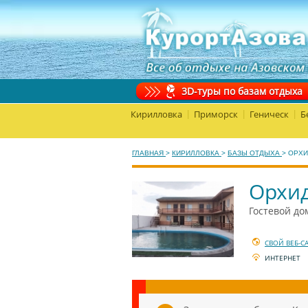
3D-туры по базам отдыха
Кирилловка
Приморск
Геническ
Б
|
|
|
ГЛАВНАЯ
>
КИРИЛЛОВКА
>
БАЗЫ ОТДЫХА
>
ОРХИ
Орхи
Гостевой до
СВОЙ ВЕБ-С
ИНТЕРНЕТ