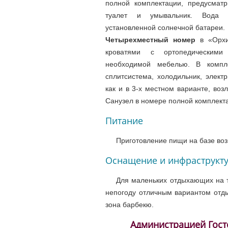
полной комплектации, предусматр
туалет и умывальник. Вода н
установленной солнечной батареи.
Четырехместный номер
в «Орхи
кроватями с ортопедическим
необходимой мебелью. В компл
сплитсистема, холодильник, электр
как и в 3-х местном варианте, во
Санузел в номере полной комплект
Питание
Приготовление пищи на базе воз
Оснащение и инфраструкт
Для маленьких отдыхающих на т
непогоду отличным вариантом отды
зона барбекю.
Администрацией Гост