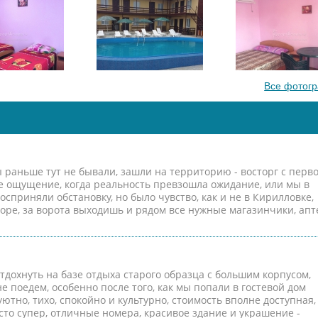
Все фотог
ы раньше тут не бывали, зашли на территорию - восторг с перво
ое ощущение, когда реальность превзошла ожидание, или мы в
сприняли обстановку, но было чувство, как и не в Кирилловке,
оре, за ворота выходишь и рядом все нужные магазинчики, апт
отдохнуть на базе отдыха старого образца с большим корпусом,
е поедем, особенно после того, как мы попали в гостевой дом
уютно, тихо, спокойно и культурно, стоимость вполне доступная,
осто супер, отличные номера, красивое здание и украшение -