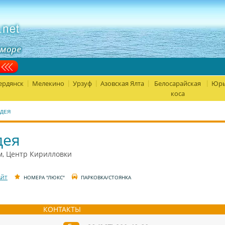
ердянск
Мелекино
Урзуф
Азовская Ялта
Белосарайская
Юрь
|
|
|
|
|
коса
ДЕЯ
дея
м, Центр Кирилловки
АЙТ
НОМЕРА "ЛЮКС"
ПАРКОВКА/СТОЯНКА
КОНТАКТЫ