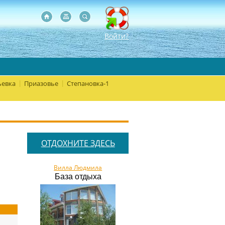
Войти?
евка
Приазовье
Степановка-1
|
|
ОТДОХНИТЕ ЗДЕСЬ
Вилла Людмила
База отдыха