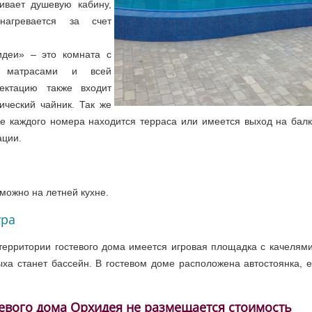
ивает душевую кабину,
агревается за счет
деи» – это комната с
и матрасами и всей
ектацию также входит
ический чайник. Так же
зле каждого номера находится терраса или имеется выход на балк
ации.
можно на летней кухне.
ура
ерритории гостевого дома имеется игровая площадка с качелями
ха станет бассейн. В гостевом доме расположена автостоянка, е
евого дома Орхидея не размещается стоимость