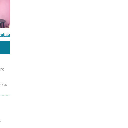
рафии
го
еки,
 а