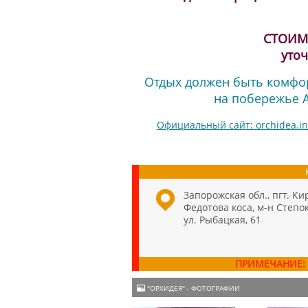
СТОИМ
уто
Отдых должен быть комфор
на побережье А
Официальный сайт: orchidea.in
Запорожская обл., пгт. Ки
Федотова коса, м-н Степок
ул. Рыбацкая, 61
ПРИМЕЧАНИЕ:
"ОРХИДЕЯ" - ФОТОГРАФИИ