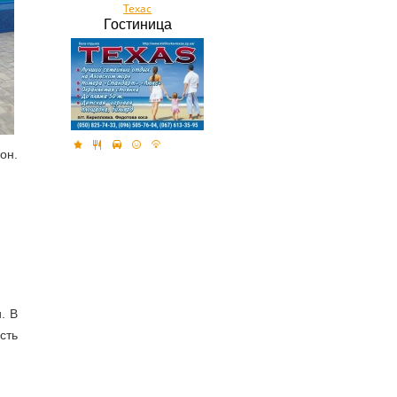
Техас
Гостиница
он.
. В
сть