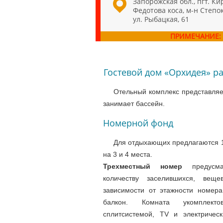
Запорожская обл., пгт. Ки
Федотова коса, м-н Степок
ул. Рыбацкая, 61
ПРИМЕЧАНИЕ:
Гостевой дом «Орхидея» р
Отельный комплекс представляе
занимает бассейн.
Номерной фонд
Для отдыхающих предлагаются 
на 3 и 4 места.
Трехместный номер
предусм
количеству заселившихся, вещ
зависимости от этажности номера
балкон. Комната укомплектов
сплитсистемой, TV и электричес