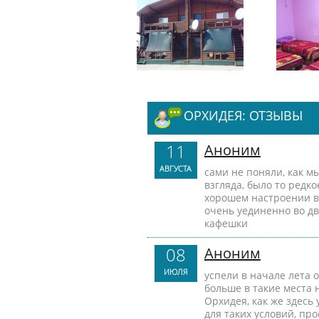
ОРХИДЕЯ: ОТЗЫВЫ
11
Аноним
АВГУСТА
сами не поняли, как м
взгляда, было то редк
хорошем настроении во
очень уединенно во дв
кафешки
08
Аноним
ИЮЛЯ
успели в начале лета 
больше в такие места н
Орхидея, как же здесь 
для таких условий, пр