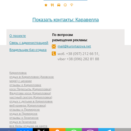
Показать контакты: Каравелла
По вопросам
О проекте
размещения рекламы:
Связь с администрацией
mail@kurortazova.net
Владельцам баз отдыха
моб. +38 (097) 212 66 51,
viber +38 (096) 282 81 88
Кирилловка
отдых в Кирилловке (Азовское
море) с ценами
отзывы о Кирилловке
коса Пересыпь (Кирилловка)
Федотова коса (Кирилловка)
частный сектор (Кирилловка)
отдых с детьми в Кирилловке
веб-камера (Кирилловка)
отзывы о Приморске
отдых в Приморске
отзывы о Геническе
отдых в Геническе
все базы отдыха на карте
все веб-камеры курортов Азова