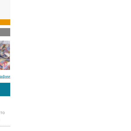
рафии
что
м