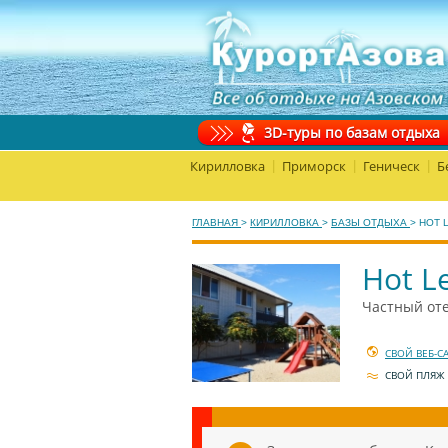
3D-туры по базам отдыха
Кирилловка
Приморск
Геническ
Б
|
|
|
ГЛАВНАЯ
>
КИРИЛЛОВКА
>
БАЗЫ ОТДЫХА
>
HOT 
Hot L
Частный оте
СВОЙ ВЕБ-С
СВОЙ ПЛЯЖ