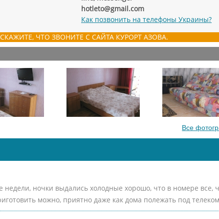
hotleto@gmail.com
Как позвонить на телефоны Украины?
СКАЖИТЕ, ЧТО ЗВОНИТЕ С САЙТА КУРОРТ АЗОВА.
Все фотог
е недели, ночки выдались холодные хорошо, что в номере все, 
иготовить можно, приятно даже как дома полежать под телеко