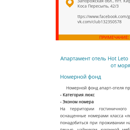
Запорожская обл., пгт. Ки
Коса Пересыпь, 42/3
ttps://www.facebook.com/
vk.com/club132350578
ПРИМЕЧАНИЕ:
Апартамент отель Hot Leto
от моря
Номерной фонд
Номерной фонд апарт-отеля п
- Категория люкс
- Эконом номера
На территории гостиничного 
оснащенные номерами класса «лю
понадобиться при проживании на
печью, чайником, кухонной меб