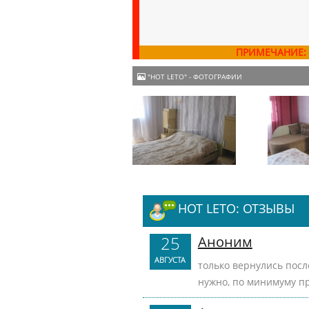
ПРИМЕЧАНИЕ:
"HOT LETO" - ФОТОГРАФИИ
HOT LETO: ОТЗЫВЫ
25
Аноним
АВГУСТА
только вернулись посл
нужно, по минимуму пр