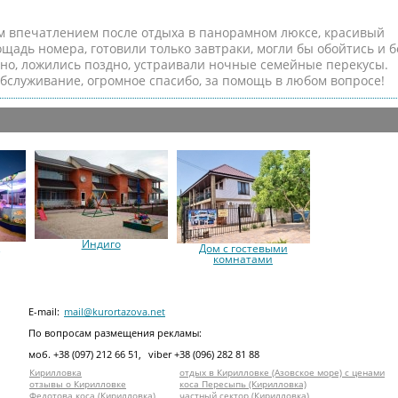
м впечатлением после отдыха в панорамном люксе, красивый
щадь номера, готовили только завтраки, могли бы обойтись и б
бно, ложились поздно, устраивали ночные семейные перекусы.
бслуживание, огромное спасибо, за помощь в любом вопросе!
Индиго
я
Дом с гостевыми
комнатами
E-mail:
mail@kurortazova.net
По вопросам размещения рекламы:
моб. +38 (097) 212 66 51,
viber +38 (096) 282 81 88
Кирилловка
отдых в Кирилловке (Азовское море) с ценами
отзывы о Кирилловке
коса Пересыпь (Кирилловка)
Федотова коса (Кирилловка)
частный сектор (Кирилловка)