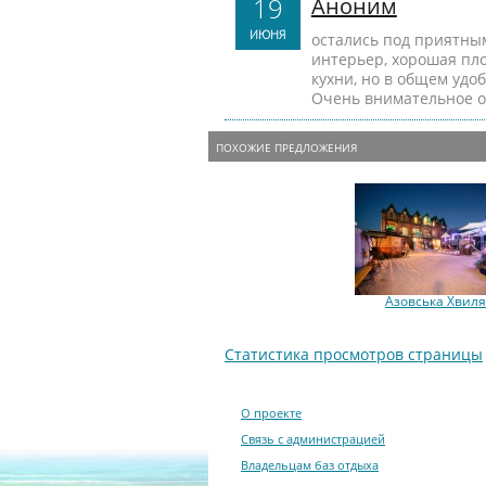
19
Аноним
ИЮНЯ
остались под приятны
интерьер, хорошая пло
кухни, но в общем удо
Очень внимательное о
ПОХОЖИЕ ПРЕДЛОЖЕНИЯ
Азовська Хвил
Статистика просмотров страницы
О проекте
Связь с администрацией
Владельцам баз отдыха