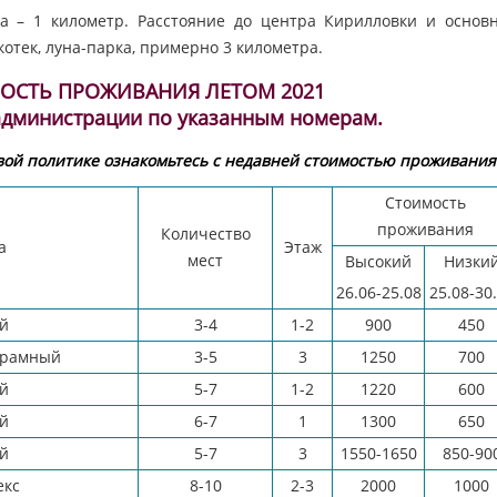
а – 1 километр. Расстояние до центра Кирилловки и основ
отек, луна-парка, примерно 3 километра.
ОСТЬ ПРОЖИВАНИЯ ЛЕТОМ 2021
 администрации по указанным номерам.
ой политике ознакомьтесь с недавней стоимостью проживания
Стоимость
проживания
Количество
а
Этаж
мест
Высокий
Низки
26.06-25.08
25.08-30
й
3-4
1-2
900
450
орамный
3-5
3
1250
700
й
5-7
1-2
1220
600
й
6-7
1
1300
650
й
5-7
3
1550-1650
850-90
екс
8-10
2-3
2000
1000