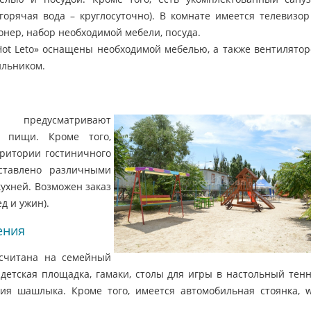
(горячая вода – круглосуточно). В комнате имеется телевизор
нер, набор необходимой мебели, посуда.
ot Leto» оснащены необходимой мебелью, а также вентилятор
ильником.
 предусматривают
е пищи. Кроме того,
ритории гостиничного
ставлено различными
ухней. Возможен заказ
д и ужин).
ения
ссчитана на семейный
 детская площадка, гамаки, столы для игры в настольный тенн
ия шашлыка. Кроме того, имеется автомобильная стоянка, wi