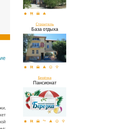
Строитель
База отдыха
ие
Берёзка
Пансионат
жи,
жет
вой
ел: