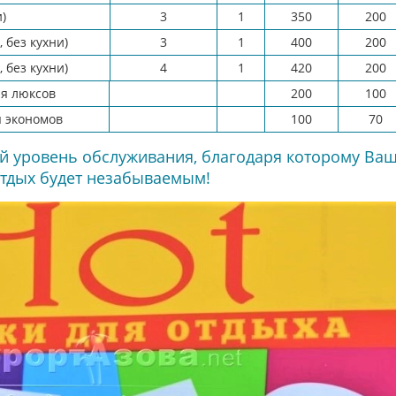
)
3
1
350
200
 без кухни)
3
1
400
200
 без кухни)
4
1
420
200
ля люксов
200
100
я экономов
100
70
ий уровень обслуживания, благодаря которому Ва
тдых будет незабываемым!