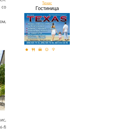
Техас
 со
Гостиница
ом,
ис,
-fi