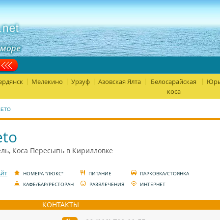
ердянск
Мелекино
Урзуф
Азовская Ялта
Белосарайская
Юрь
|
|
|
|
|
коса
LETO
eto
ль, Коса Пересыпь в Кирилловке
АЙТ
НОМЕРА "ЛЮКС"
ПИТАНИЕ
ПАРКОВКА/СТОЯНКА
КАФЕ/БАР/РЕСТОРАН
РАЗВЛЕЧЕНИЯ
ИНТЕРНЕТ
КОНТАКТЫ