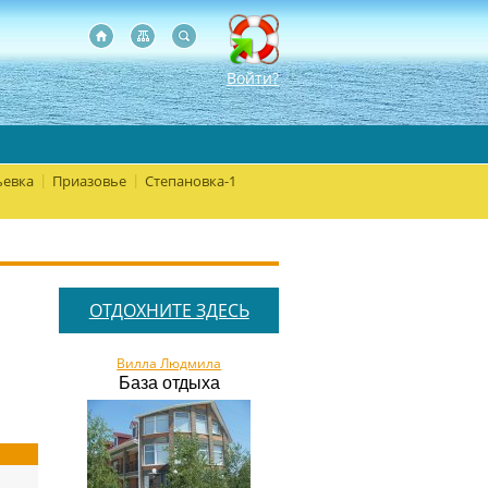
Войти?
евка
Приазовье
Степановка-1
|
|
ОТДОХНИТЕ ЗДЕСЬ
Вилла Людмила
База отдыха