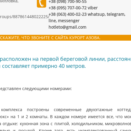
рилловка,
+38 (098) 700-90-55
+38 (095) 707-00-72 viber
+38 (063) 400-02-23 whatsup, telegram,
groups/887861448022225/
line, messenger
hotleto@gmail.com
СКАЖИТЕ, ЧТО ЗВОНИТЕ С САЙТА КУРОРТ АЗОВА.
 расположен на первой береговой линии, расстоян
 составляет примерно 40 метров.
редставлен следующими номерами:
комплекса построены современные двухэтажные коттед
кс» на 1 и 2 комнаты. В каждом номере имеется все, что мо
 отдыхе: кухонная зона с плитой, холодильником, микроволно
елью и посудой. Кроме того, есть укомплектованный сануз