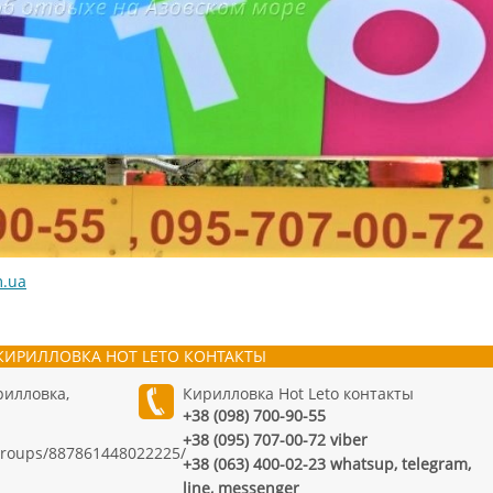
m.ua
КИРИЛЛОВКА HOT LETO КОНТАКТЫ
рилловка,
Кирилловка Hot Leto контакты
+38 (098) 700-90-55
+38 (095) 707-00-72 viber
groups/887861448022225/
+38 (063) 400-02-23 whatsup, telegram,
line, messenger