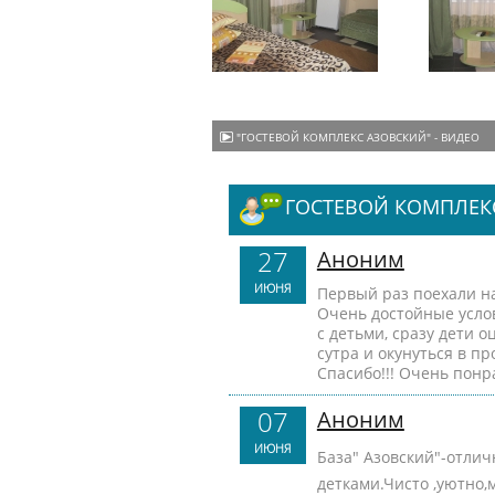
"ГОСТЕВОЙ КОМПЛЕКС АЗОВСКИЙ" - ВИДЕО
ГОСТЕВОЙ КОМПЛЕК
27
Аноним
ИЮНЯ
Первый раз поехали на
Очень достойные услов
с детьми, сразу дети о
сутра и окунуться в пр
Спасибо!!! Очень понр
07
Аноним
ИЮНЯ
База" Азовский"-отличн
детками.Чисто ,уютно