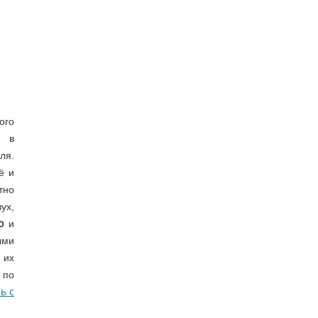
ого
о в
ля.
ё и
тно
ух,
о
и
ыми
 их
 по
ь с