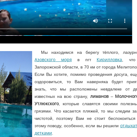
Мы находимся на берегу тёплого, лазурн
Азовского моря
Кирилловка
в пгт
, чт
Запорожской области, в 70 км от города Мелитопо
Если Вы хотите, помимо проведения досуга, ещ
оздоровиться, то Вам наверняка будет прия
знать, что мы расположены невдалеке от дв
лиманов
Молочног
известных на всю страну,
–
Утлюкского
, которые славятся своими полезн
грязями. Что касается пляжей, то мы следим за
чистотой, поэтому Вам не стоит беспокоиться
отдыхат
этому поводу, особенно, если вы решили
детками
.