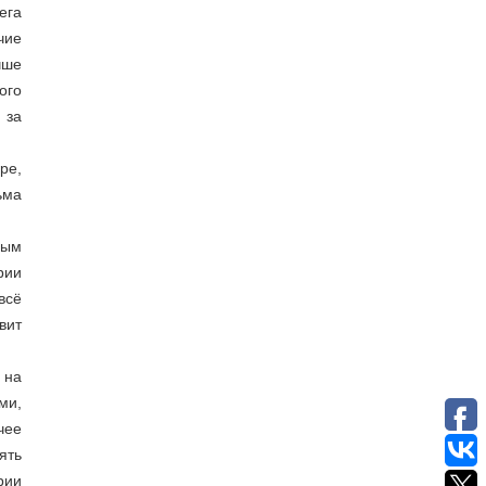
ега
чие
чше
ого
 за
ре,
ьма
ным
рии
всё
вит
 на
ми,
чее
ять
рии