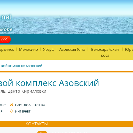
ердянск
Мелекино
Урзуф
Азовская Ялта
Белосарайская
Юрь
|
|
|
|
|
коса
ЕВОЙ КОМПЛЕКС АЗОВСКИЙ
вой комплекс Азовский
ль, Центр Кирилловки
ЮКС"
ПАРКОВКА/СТОЯНКА
ИЯ
ИНТЕРНЕТ
КОНТАКТЫ