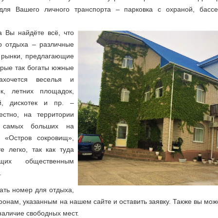
для Вашего личного транспорта – парковка с охраной, бассе
Вы найдёте всё, что
о отдыха – различные
 рынки, предлагающие
орые так богаты южные
ахочется веселья и
к, летних площадок,
й, дискотек и пр. –
стно, на территории
з самых больших на
 «Остров сокровищ»,
е легко, так как туда
щих общественным
.
ть номер для отдыха,
онам, указанным на нашем сайте и оставить заявку. Также вы мож
 наличие свободных мест.