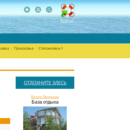
Войти?
евка
Приазовье
Степановка-1
|
|
ОТДОХНИТЕ ЗДЕСЬ
Вилла Людмила
База отдыха