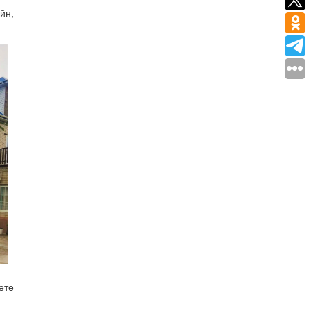
йн,
ете