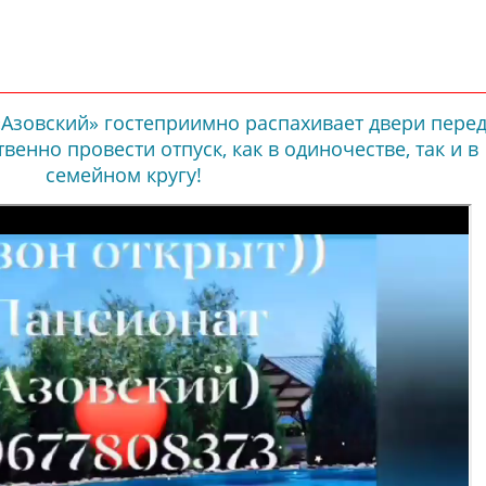
«Азовский» гостеприимно распахивает двери пере
твенно провести отпуск, как в одиночестве, так и в
семейном кругу!