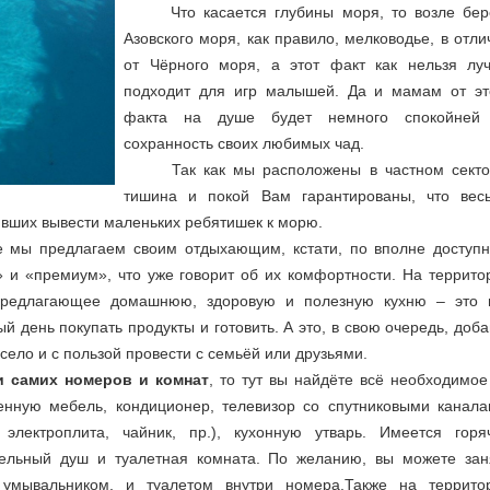
Что касается глубины моря, то возле бер
Азовского моря, как правило, мелководье, в отли
от Чёрного моря, а этот факт как нельзя лу
подходит для игр малышей. Да и мамам от эт
факта на душе будет немного спокойней
сохранность своих любимых чад.
Так как мы расположены в частном секто
тишина и покой Вам гарантированы, что вес
ивших вывести маленьких ребятишек к морю.
е мы предлагаем своим отдыхающим, кстати, по вполне доступ
» и «премиум», что уже говорит об их комфортности. На террито
 предлагающее домашнюю, здоровую и полезную кухню – это 
й день покупать продукты и готовить. А это, в свою очередь, доба
село и с пользой провести с семьёй или друзьями.
и самих номеров и комнат
, то тут вы найдёте всё необходимое
енную мебель, кондиционер, телевизор со спутниковыми канала
электроплита, чайник, пр.), кухонную утварь. Имеется горя
дельный душ и туалетная комната. По желанию, вы можете зан
умывальником, и туалетом внутри номера.Также на террито