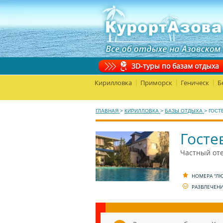
3D-туры по базам отдыха
Кирилловка
Приморск
Геническ
Б
|
|
|
ГЛАВНАЯ
>
КИРИЛЛОВКА
>
БАЗЫ ОТДЫХА
>
ГОСТ
Госте
Частный оте
НОМЕРА "Л
РАЗВЛЕЧЕН