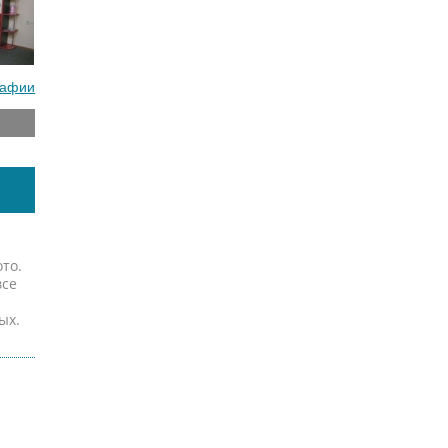
рафии
то.
все
ых.