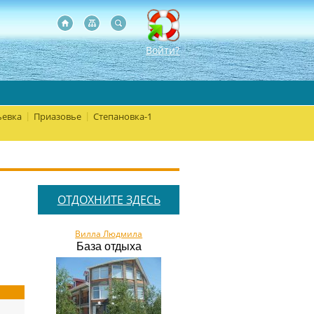
Войти?
евка
Приазовье
Степановка-1
|
|
ОТДОХНИТЕ ЗДЕСЬ
Вилла Людмила
База отдыха