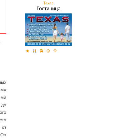
Техас
Гостиница
а
ных
ом»
еми
 до
ого
сто
 от
 Он