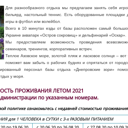
Для разнообразного отдыха мы предлагаем занять себя игро
бильярд, настольный теннис. Есть оборудованные площадки 
игры в футбол или волейбол.
Всего в 10 минутах езды от базы расположен самый большо
Украине аквапарк «Остров сокровищ» и дельфинарий «Оскар».
Мы предоставляем возможность проведения всевозмож
семинаров, тренингов, корпоративных встреч.
Теплое Азовское море, золотой пляж и ласковое солнце – вот 
поможет вам забыть о рабочих буднях и спрятаться от городс
ированный персонал базы отдыха «Днепровские зори» помо
тдых у моря.
ОСТЬ ПРОЖИВАНИЯ ЛЕТОМ 2021
 администрации по указанным номерам.
ой политике ознакомьтесь с недавней стоимостью проживания
Я для 1 ЧЕЛОВЕКА в СУТКИ с 3-х РАЗОВЫМ ПИТАНИЕМ
.20 по 19.06.20
с 20.06.20 по 26.08.20
с 27.08.20 по 10.09.2