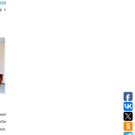
ыха
р с
вая
ебя
ца,