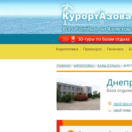
3D-туры по базам отдыха
Кирилловка
Приморск
Геническ
Б
|
|
|
ГЛАВНАЯ
>
КИРИЛЛОВКА
>
БАЗЫ ОТДЫХА
>
ДНЕП
Днепр
База отдыха
СВОЙ ВЕБ-С
СВОЙ ПЛЯЖ