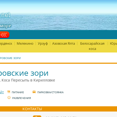
ердянск
Мелекино
Урзуф
Азовская Ялта
Белосарайская
Юрь
|
|
|
|
|
коса
РОВСКИЕ ЗОРИ
овские зори
, Коса Пересыпь в Кирилловке
АЙТ
ПИТАНИЕ
ПАРКОВКА/СТОЯНКА
РАЗВЛЕЧЕНИЯ
КОНТАКТЫ