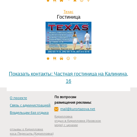
Техас
Гостиница
Показать контакты: Частная гостиница на Калинина,
16
По вопросам
О проекте
размещения рекламы:
Связь с администрацией
mail@kurortazova.net
Владельцам баз отдыха
Кирилловка
отдых в Кирилловке (Азовское
море) с ценами
отзывы о Кирилловке
коса Пересыпь (Кирилловка)