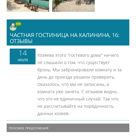
ЧАСТНАЯ ГОСТИНИЦА НА КАЛИНИНА, 16:
ОТЗЫВЫ
14
Хозяева этого "гостевого дома" ничего
ИЮЛЯ
не слышали о том, что существует
бронь. Мы забронировали комнату и за
день до приезда решили проверить.
Оказалось, что мы не записаны, а
комната уже занята. С отзывов видно,
что это не единичный случай. Так что
не рассчитывайте на порядочность
данных хозяев.
ПОХОЖИЕ ПРЕДЛОЖЕНИЯ