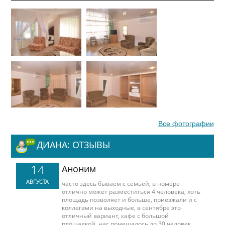
Все фотографии
ДИАНА: ОТЗЫВЫ
14
Аноним
АВГУСТА
часто здесь бываем с семьей, в номере
отлично может разместиться 4 человека, хоть
площадь позволяет и больше, приезжали и с
коллегами на выходные, в сентябре это
отличный вариант, кафе с большой
площадкой, нас помещалось до 30 человек