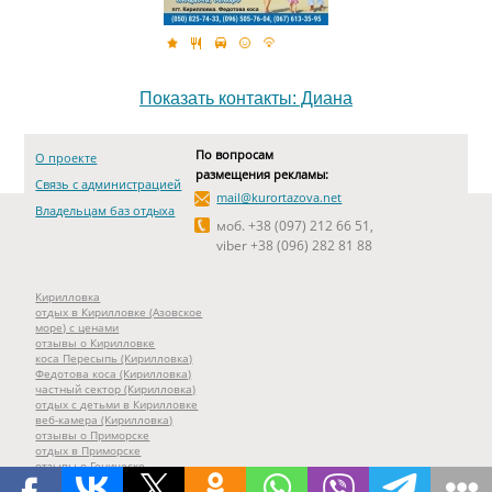
Показать контакты: Диана
По вопросам
О проекте
размещения рекламы:
Связь с администрацией
mail@kurortazova.net
Владельцам баз отдыха
моб. +38 (097) 212 66 51,
viber +38 (096) 282 81 88
Кирилловка
отдых в Кирилловке (Азовское
море) с ценами
отзывы о Кирилловке
коса Пересыпь (Кирилловка)
Федотова коса (Кирилловка)
частный сектор (Кирилловка)
отдых с детьми в Кирилловке
веб-камера (Кирилловка)
отзывы о Приморске
отдых в Приморске
отзывы о Геническе
отдых в Геническе