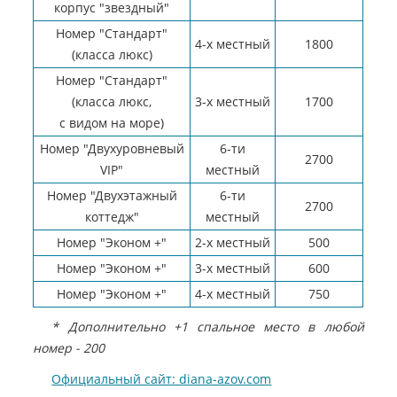
корпус "звездный"
Номер "Стандарт"
4-х местный
1800
(класса люкс)
Номер "Стандарт"
(класса люкс,
3-х местный
1700
с видом на море)
Номер "Двухуровневый
6-ти
2700
VIP"
местный
Номер "Двухэтажный
6-ти
2700
коттедж"
местный
Номер "Эконом +"
2-х местный
500
Номер "Эконом +"
3-х местный
600
Номер "Эконом +"
4-х местный
750
* Дополнительно +1 спальное место в любой
номер - 200
Официальный сайт: diana-azov.com