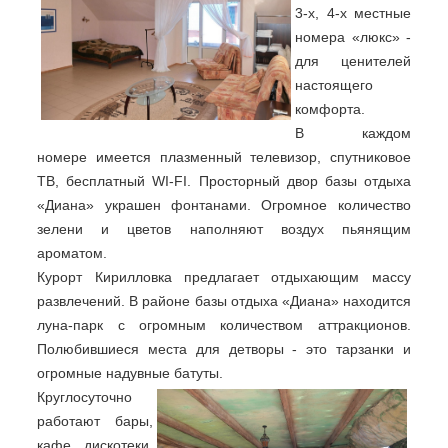
3-х, 4-х местные
номера «люкс» -
для ценителей
настоящего
комфорта.
В каждом
номере имеется плазменный телевизор, спутниковое
ТВ, бесплатный WI-FI. Просторный двор базы отдыха
«Диана» украшен фонтанами. Огромное количество
зелени и цветов наполняют воздух пьянящим
ароматом.
Курорт Кирилловка предлагает отдыхающим массу
развлечений. В районе базы отдыха «Диана» находится
луна-парк с огромным количеством аттракционов.
Полюбившиеся места для детворы - это тарзанки и
огромные надувные батуты.
Круглосуточно
работают бары,
кафе, дискотеки,