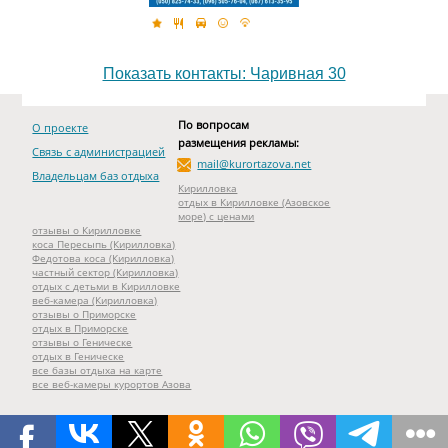
Показать контакты: Чаривная 30
По вопросам
О проекте
размещения рекламы:
Связь с администрацией
mail@kurortazova.net
Владельцам баз отдыха
Кирилловка
отдых в Кирилловке (Азовское
море) с ценами
отзывы о Кирилловке
коса Пересыпь (Кирилловка)
Федотова коса (Кирилловка)
частный сектор (Кирилловка)
отдых с детьми в Кирилловке
веб-камера (Кирилловка)
отзывы о Приморске
отдых в Приморске
отзывы о Геническе
отдых в Геническе
все базы отдыха на карте
все веб-камеры курортов Азова