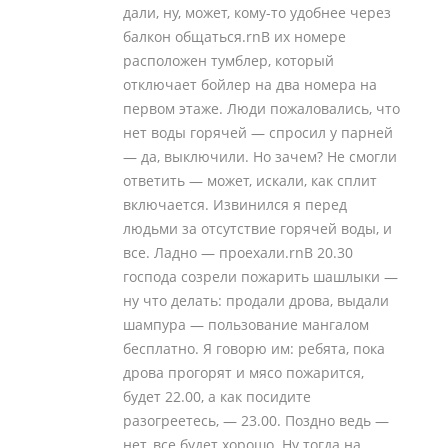
дали, ну, может, кому-то удобнее через
балкон общаться.rnВ их номере
расположен тумблер, который
отключает бойлер на два номера на
первом этаже. Люди пожаловались, что
нет воды горячей — спросил у парней
— да, выключили. Но зачем? Не смогли
ответить — может, искали, как сплит
включается. Извинился я перед
людьми за отсутствие горячей воды, и
все. Ладно — проехали.rnВ 20.30
господа созрели пожарить шашлыки —
ну что делать: продали дрова, выдали
шампура — пользование мангалом
бесплатно. Я говорю им: ребята, пока
дрова прогорят и мясо пожарится,
будет 22.00, а как посидите
разогреетесь, — 23.00. Поздно ведь —
нет, все будет хорошо. Ну тогда на