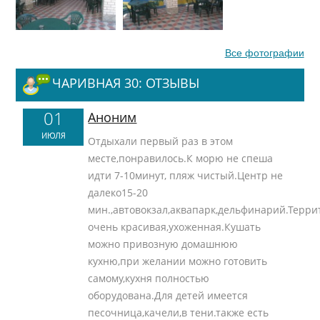
Все фотографии
ЧАРИВНАЯ 30: ОТЗЫВЫ
01
Аноним
ИЮЛЯ
Отдыхали первый раз в этом
месте,понравилось.К морю не спеша
идти 7-10минут, пляж чистый.Центр не
далеко15-20
мин.,автовокзал,аквапарк,дельфинарий.Терри
очень красивая,ухоженная.Кушать
можно привозную домашнюю
кухню,при желании можно готовить
самому,кухня полностью
оборудована.Для детей имеется
песочница,качели,в тени.также есть