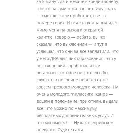
за 5 минут, да и незачем кондиционеру
гонять часами пока вас нет. Иду спать
— смотрю, сплит работает, свет в
номере горит. И вся эта компания идет
мимо меня на выход к открытой
калитке. Говорю — ребята, вы же
сказали, что выключили — и тут я
услышал, что они за все заплатили, что
у него ДВА высших образования, что у
него хороший заработок, и все
остальное, которое не хотелось бы
слушать в половине первого от не
совсем трезвого молодого человека. Ну
очень молодого.rnКлассика жанра —
вошли в положение, приютили, выдали
все, что можно по максимуму
бесплатных дополнительных услуг. И
что мы имеем? — Ну как в еврейском
анекдоте. Судите сами.