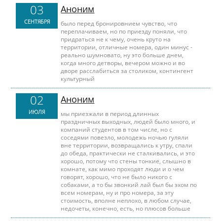
03
Аноним
СЕНТЯБРЯ
было перед бронировнием чувство, что
переплачиваем, но по приезду поняли, что
придраться не к чему, очень круто на
территории, отличные номера, один минус -
реально шумновато, ну это больше днем,
когда много детворы, вечером можно и во
дворе расслабиться за столиком, контингент
культурный
02
Аноним
ИЮЛЯ
мы приезжали в период длинных
праздничных выходных, людей было много, и
компаний студентов в том числе, но с
соседями повезло, молодежь ночью гуляли
вне территории, возвращались к утру, спали
до обеда, практически не сталкивались, и это
хорошо, потому что стены тонкие, слышно в
комнате, как мимо проходят люди и о чем
говорят, хорошо, что не было никого с
собаками, а то бы звонкий лай был бы эхом по
всем номерам, ну и про номера, за эту
стоимость, вполне неплохо, в любом случае,
недочеты, конечно, есть, но плюсов больше