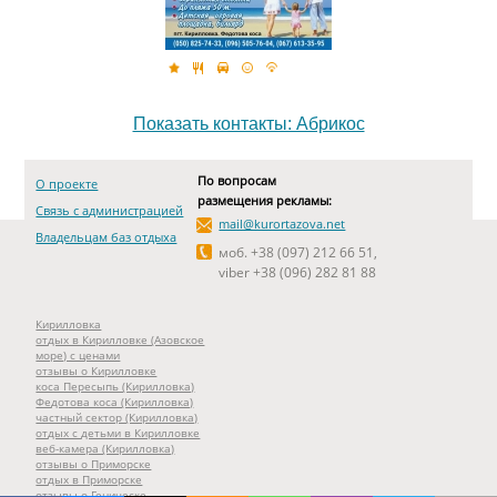
Показать контакты: Абрикос
По вопросам
О проекте
размещения рекламы:
Связь с администрацией
mail@kurortazova.net
Владельцам баз отдыха
моб. +38 (097) 212 66 51,
viber +38 (096) 282 81 88
Кирилловка
отдых в Кирилловке (Азовское
море) с ценами
отзывы о Кирилловке
коса Пересыпь (Кирилловка)
Федотова коса (Кирилловка)
частный сектор (Кирилловка)
отдых с детьми в Кирилловке
веб-камера (Кирилловка)
отзывы о Приморске
отдых в Приморске
отзывы о Геническе