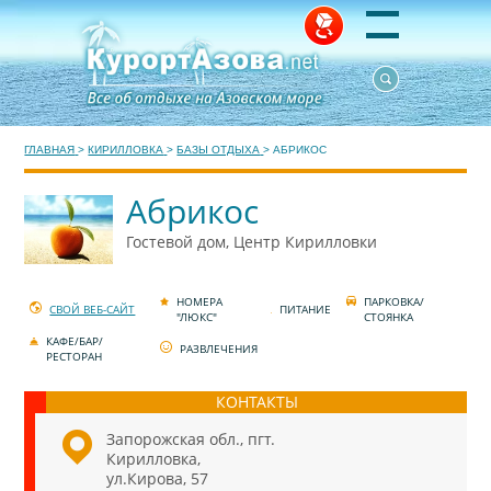
ГЛАВНАЯ
>
КИРИЛЛОВКА
>
БАЗЫ ОТДЫХА
>
АБРИКОС
Абрикос
Гостевой дом, Центр Кирилловки
НОМЕРА
ПАРКОВКА/
СВОЙ ВЕБ-САЙТ
ПИТАНИЕ
"ЛЮКС"
СТОЯНКА
КАФЕ/БАР/
РАЗВЛЕЧЕНИЯ
РЕСТОРАН
КОНТАКТЫ
Запорожская обл., пгт.
Кирилловка,
ул.Кирова, 57