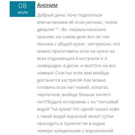
08
Аноним
ИЮЛЯ
Добрый день! Хочу поделиться
впечатлением об этом уютном , тихом
дворике "". Во -первых,написано
красиво, на самом деле все не так!
Начнем с общей кухни : интересно, что
можно приготовить если на кухне на
всех отдыхающих 4 кастрюли и 4
сковородки, 4 доски, и все!!!это на все
номера! Счастье если вам вообще
достанется кастрюля! Как можно
готовить если нет ножей, лопаток,
черпачков, вообще больше ничего
нет!!!Будьте осторожны с их "питьевой
водой "на кухне! !!от одной чашки кофе
с такой водой взрослый может сутки
просидеть в туалете! Не в кодом
номере холодильник с морозильной