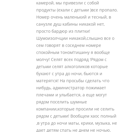
камерой, мы привезли с собой
продукты (ехали с детьми )все пропало.
Номер очень маленький и тесный, в
санузле душ кабины никакой нет,
просто бардюр из плитки!
Шумоизолчции никакой,слышно все о
сем говорят в соседнем номере
спокойным тоном!тишину я вообще
молчу! Селят всех подряд !Рядом с
детьми селят алкоголиков которые
бухают с утра до ночи, бьются и
матерятся! На просьбы сделать что
нибудь, администратор пожимает
плечами и улыбается, а еще могут
рядом поселить шумные
компании,которые просили не селить
рядом с детьми! Вообщем хаос полный
,в утра до ночи маты, крики, музыка, не
дает детям спать не днем не ночью.