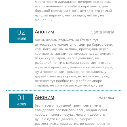
место просто идеальное, вечером выходишь -
все развлечения и клубы в паре шагов, для
большой компании снять коттедж, это самый
лучший вариант, нет соседей, никому не
мешаешь
02
Аноним
Santa Maria
ИЮЛЯ
очень любим отдыхать на Степке, тут
атмосфера отличается от центра Кирилловки,
хоть пока идешь на пляж, проходишь через
коридор из магазинов, киосков, шашлычных и
всяких сувениров, но все душевно, на
рыбацкой почти в каждом дворе мини-отель,
музыка и ароматы домашней кухни уже сутра,
ну и проживание - номера понравились, у
друзей были чуть проще, но ничем не хуже,
вечером тут вообще как у себя во дворе
сидишь, не хочется расходиться до утра
01
Аноним
Наталка
ИЮЛЯ
были всего пару дней тремя семьями в
стандартах, все понравилось, общая кухня
хорошая, много посуды, чисто и удобно, к
душам идти не далеко, в номерах
разместились комфортно, во дворе приятно