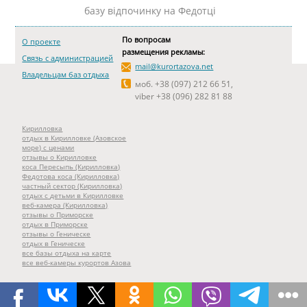
базу відпочинку на Федотці
По вопросам
О проекте
размещения рекламы:
Связь с администрацией
mail@kurortazova.net
Владельцам баз отдыха
моб. +38 (097) 212 66 51,
viber +38 (096) 282 81 88
Кирилловка
отдых в Кирилловке (Азовское
море) с ценами
отзывы о Кирилловке
коса Пересыпь (Кирилловка)
Федотова коса (Кирилловка)
частный сектор (Кирилловка)
отдых с детьми в Кирилловке
веб-камера (Кирилловка)
отзывы о Приморске
отдых в Приморске
отзывы о Геническе
отдых в Геническе
все базы отдыха на карте
все веб-камеры курортов Азова