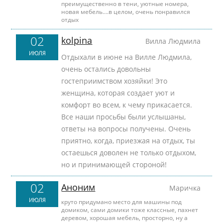
преимущественно в тени, уютные номера,
новая мебель....в целом, очень понравился
отдых
02
kolpina
Вилла Людмила
ИЮЛЯ
Отдыхали в июне на Вилле Людмила,
очень остались довольны
гостеприимством хозяйки! Это
женщина, которая создает уют и
комфорт во всем, к чему прикасается.
Все наши просьбы были услышаны,
ответы на вопросы получены. Очень
приятно, когда, приезжая на отдых, ты
остаешься доволен не только отдыхом,
но и принимающей стороной!
02
Аноним
Маричка
ИЮЛЯ
круто придумано место для машины под
домиком, сами домики тоже классные, пахнет
деревом, хорошая мебель, просторно, ну а