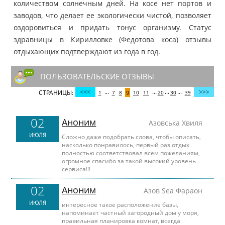
количеством солнечным дней. На косе нет портов и
заводов, что делает ее экологически чистой, позволяет
оздоровиться и придать тонус организму. Статус
здравницы в Кирилловке (Федотова коса) отзывы
отдыхающих подтверждают из года в год.
ПОЛЬЗОВАТЕЛЬСКИЕ ОТЗЫВЫ
...
...
...
...
СТРАНИЦЫ:
1
7
8
9
10
11
20
30
39
02
Аноним
Азовська Хвиля
ИЮЛЯ
Сложно даже подобрать слова, чтобы описать,
насколько понравилось, первый раз отдых
полностью соответствовал всем пожеланиям,
огромное спасибо за такой высокий уровень
сервиса!!!
02
Аноним
Азов Sea Фараон
ИЮЛЯ
интересное такое расположение базы,
напоминает частный загородный дом у моря,
правильная планировка комнат, всегда