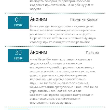
посидеть вечером, территория красивая,
надеемся приехать хоть на недельку уже в
августе
01
Аноним
Перлына Карпат
ИЮЛЯ
Были уже здесь когда-то очень давно, дети
были совсем маленькие, остались приятные
воспоминания и решили опять съездить.
Перемены значительные и только в лучшую
сторону, приятно видеть такое развитие.
30
Аноним
Панама
ИЮНЯ
у нас была большая компания, селились в
двухэтажный коттедж и нескольких
опоздавших друзей определили в эконом, в
люксах условия шикарные, даже лучше, чем
дома, территория спокойная и уютная,
первый наш вечер был относительно
шумный, не было ни одного замечания,
администрация предупредили нас, чтоб не до
утра, никаких скандалов, все люди
адекватные, просто хорошее настроение и
эмоциональные, воспоминания и
впечатления самые лучшие