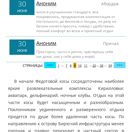
30
Аноним
Абордаж
ИЮНЯ
жили в улучшенном стандарте, все
понравилось, продуманная комплектация от
постельного, до веников и посуды, ни разу не
бегали ничего просить, номер с удобствами,
полный комфорт во всем и приятный отдых
30
Аноним
Причал
ИЮНЯ
Просторно, чисто и уютно, чувствуешь себя
как дома...как у себя дома у моря)
...
...
...
...
СТРАНИЦЫ:
1
7
8
9
10
11
20
30
39
В начале Федотовой косы сосредоточены наиболее
яркие развлекательные комплексы Кирилловки:
аквапарк, дельфинарий, ночные клубы. Отдых на этой
части косы будет насыщенным и разнообразным.
Поклонникам уединенного и размеренного отдыха
придется по душе более удаленная часть косы. По
направлению к острову Бирючий инфраструтура менее
плотная и плавно переходит в частный сектор в