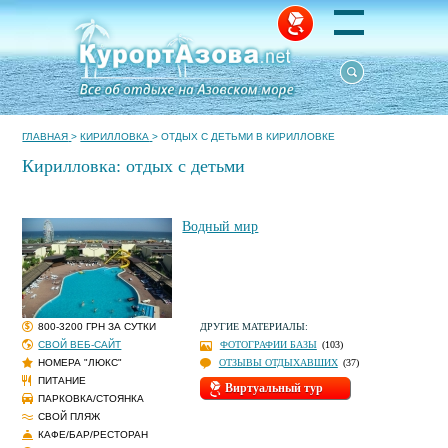
ГЛАВНАЯ
>
КИРИЛЛОВКА
>
ОТДЫХ С ДЕТЬМИ В КИРИЛЛОВКЕ
Кирилловка: отдых с детьми
Водный мир
800-3200 ГРН ЗА СУТКИ
ДРУГИЕ МАТЕРИАЛЫ:
СВОЙ ВЕБ-САЙТ
ФОТОГРАФИИ БАЗЫ
(103)
НОМЕРА "ЛЮКС"
ОТЗЫВЫ ОТДЫХАВШИХ
(37)
ПИТАНИЕ
Виртуальный тур
ПАРКОВКА/СТОЯНКА
СВОЙ ПЛЯЖ
КАФЕ/БАР/РЕСТОРАН