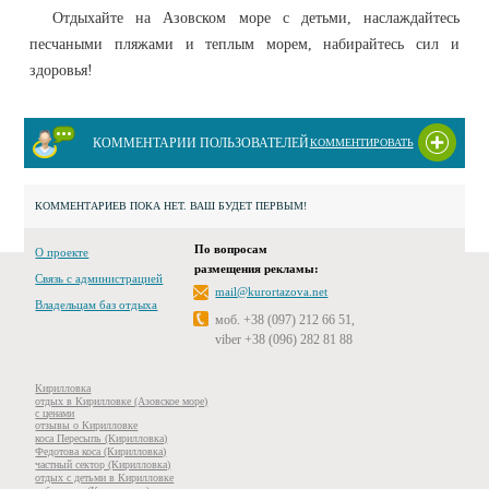
Отдыхайте на Азовском море с детьми, наслаждайтесь
песчаными пляжами и теплым морем, набирайтесь сил и
здоровья!
КОММЕНТАРИИ ПОЛЬЗОВАТЕЛЕЙ
КОММЕНТИРОВАТЬ
КОММЕНТАРИЕВ ПОКА НЕТ. ВАШ БУДЕТ ПЕРВЫМ!
По вопросам
О проекте
размещения рекламы:
Связь с администрацией
mail@kurortazova.net
Владельцам баз отдыха
моб. +38 (097) 212 66 51,
viber +38 (096) 282 81 88
Кирилловка
отдых в Кирилловке (Азовское море)
с ценами
отзывы о Кирилловке
коса Пересыпь (Кирилловка)
Федотова коса (Кирилловка)
частный сектор (Кирилловка)
отдых с детьми в Кирилловке